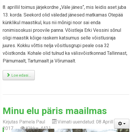
8. aprillil toimus järjekordne „Väle jänes“, mis leidis aset juba
13. korda. Seekord olid väledad jänesed matkamas Otepää
künklikul maastikul, kus nii mõnigi noor sai enda
ronimisoskusi proovile panna. Võistleja Erki Vessini sõnul
oligi maastik kõige raskem katsumus selle võistlusraja
juures. Kokku võttis nelja võsitlusgrupi peale osa 32
võistkonda. Kohale olid tulnud ka välisvõistkonnad Tallinnast,
Pärnumaalt, Tartumaalt ja Võrumaalt.
Loe edasi...
Minu elu päris maailmas
Kirjutas
Pamela Paul
Viimati uuendatud: 08 Aprill
2017
Klikke: 4431