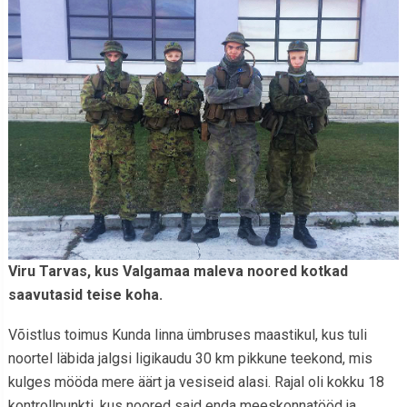
Viru Tarvas, kus Valgamaa maleva noored kotkad
saavutasid teise koha.
Võistlus toimus Kunda linna ümbruses maastikul, kus tuli
noortel läbida jalgsi ligikaudu 30 km pikkune teekond, mis
kulges mööda mere äärt ja vesiseid alasi. Rajal oli kokku 18
kontrollpunkti, kus noored said enda meeskonnatööd ja