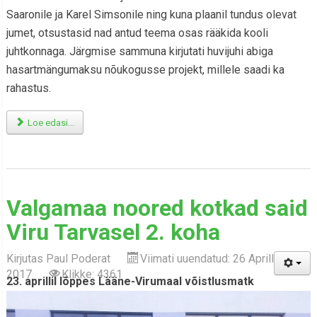
Saaronile ja Karel Simsonile ning kuna plaanil tundus olevat
jumet, otsustasid nad antud teema osas rääkida kooli
juhtkonnaga. Järgmise sammuna kirjutati huvijuhi abiga
hasartmängumaksu nõukogusse projekt, millele saadi ka
rahastus.
Loe edasi...
Valgamaa noored kotkad said
Viru Tarvasel 2. koha
Kirjutas
Paul Poderat
Viimati uuendatud: 26 Aprill
2017
Klikke: 4361
23.
aprillil lõppes Lääne-Virumaal
võistlusmatk