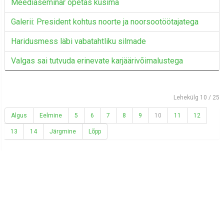
Meediaseminar õpetas küsima
Galerii: President kohtus noorte ja noorsootöötajatega
Haridusmess läbi vabatahtliku silmade
Valgas sai tutvuda erinevate karjäärivõimalustega
Lehekülg 10 / 25
Algus
Eelmine
5
6
7
8
9
10
11
12
13
14
Järgmine
Lõpp