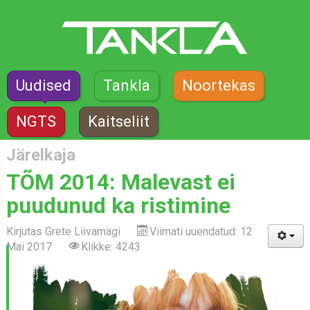
Uudised
Tankla
Noortekas
NGTS
Kaitseliit
Järelkaja
TÕM 2014: Malevast ei
puudunud ka ristimine
Kirjutas
Grete Liivamägi
Viimati uuendatud: 12
Mai 2017
Klikke: 4243