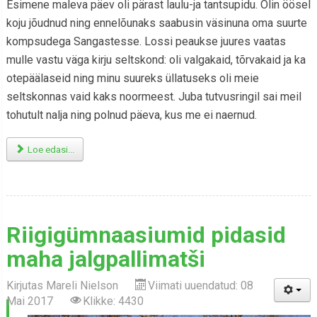
Esimene maleva päev oli pärast laulu-ja tantsupidu. Olin öösel
koju jõudnud ning ennelõunaks saabusin väsinuna oma suurte
kompsudega Sangastesse. Lossi peaukse juures vaatas
mulle vastu väga kirju seltskond: oli valgakaid, tõrvakaid ja ka
otepäälaseid ning minu suureks üllatuseks oli meie
seltskonnas vaid kaks noormeest. Juba tutvusringil sai meil
tohutult nalja ning polnud päeva, kus me ei naernud.
Loe edasi...
Riigigümnaasiumid pidasid
maha jalgpallimatši
Kirjutas
Mareli Nielson
Viimati uuendatud: 08
Mai 2017
Klikke: 4430