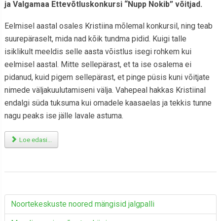
ja Valgamaa Ettevõtluskonkursi “Nupp Nokib” võitjad.
Eelmisel aastal osales Kristiina mõlemal konkursil, ning teab
suurepäraselt, mida nad kõik tundma pidid. Kuigi talle
isiklikult meeldis selle aasta võistlus isegi rohkem kui
eelmisel aastal. Mitte sellepärast, et ta ise osalema ei
pidanud, kuid pigem sellepärast, et pinge püsis kuni võitjate
nimede väljakuulutamiseni välja. Vahepeal hakkas Kristiinal
endalgi süda tuksuma kui omadele kaasaelas ja tekkis tunne
nagu peaks ise jälle lavale astuma.
Loe edasi...
Noortekeskuste noored mängisid jalgpalli