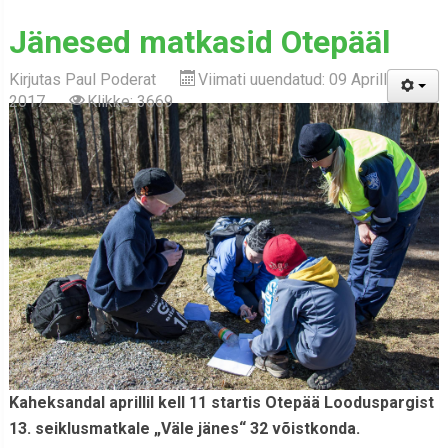
Jänesed matkasid Otepääl
Kirjutas
Paul Poderat
Viimati uuendatud: 09 Aprill
2017
Klikke: 3669
Kaheksandal aprillil kell 11 startis
Otepää Looduspargist
13.
seiklusmatkale „Väle jänes“ 32 võistkonda.