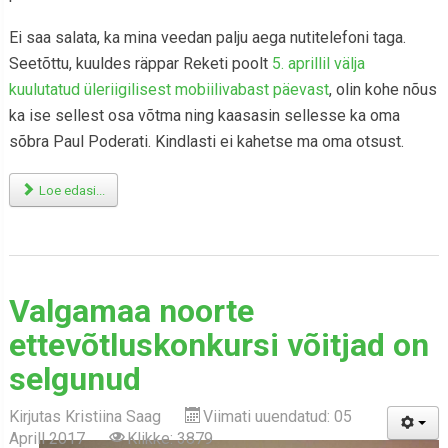
Ei saa salata, ka mina veedan palju aega nutitelefoni taga.
Seetõttu, kuuldes räppar Reketi poolt
5. aprillil välja
kuulutatud üleriigilisest mobiilivabast päevast
, olin kohe nõus
ka ise sellest osa võtma ning kaasasin sellesse ka oma
sõbra Paul Poderati. Kindlasti ei kahetse ma oma otsust.
Loe edasi...
Valgamaa noorte
ettevõtluskonkursi võitjad on
selgunud
Kirjutas
Kristiina Saag
Viimati uuendatud: 05
Aprill 2017
Klikke: 3879