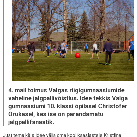
4. mail toimus Valgas riigigümnaasiumide
vaheline jalgpallivõistlus. Idee tekkis Valga
gümnaasiumi 10. klassi õpilasel Christofer
Orukasel, kes ise on parandamatu
jalgpallifanaatik.
Just tema käis idee välja oma koolikaaslastele Kristiina