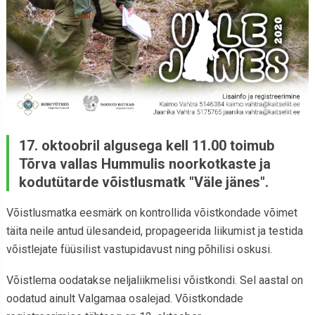
17. oktoobril algusega kell 11.00 toimub
Tõrva vallas Hummulis noorkotkaste ja
kodutütarde võistlusmatk "Väle jänes".
Võistlusmatka eesmärk on kontrollida võistkondade võimet
täita neile antud ülesandeid, propageerida liikumist ja testida
võistlejate füüsilist vastupidavust ning põhilisi oskusi.
Võistlema oodatakse neljaliikmelisi võistkondi. Sel aastal on
oodatud ainult Valgamaa osalejad. Võistkondade