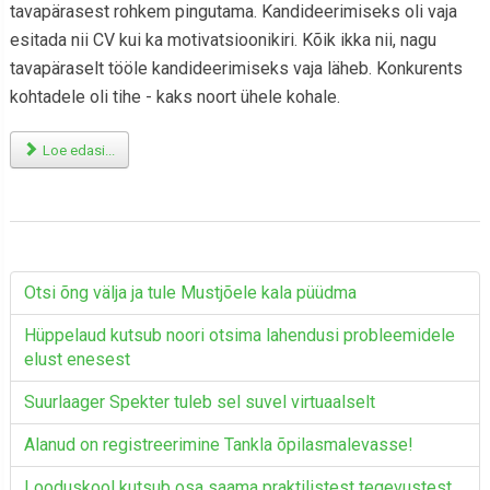
tavapärasest rohkem pingutama. Kandideerimiseks oli vaja
esitada nii CV kui ka motivatsioonikiri. Kõik ikka nii, nagu
tavapäraselt tööle kandideerimiseks vaja läheb. Konkurents
kohtadele oli tihe - kaks noort ühele kohale.
Loe edasi...
Otsi õng välja ja tule Mustjõele kala püüdma
Hüppelaud kutsub noori otsima lahendusi probleemidele
elust enesest
Suurlaager Spekter tuleb sel suvel virtuaalselt
Alanud on registreerimine Tankla õpilasmalevasse!
Looduskool kutsub osa saama praktilistest tegevustest