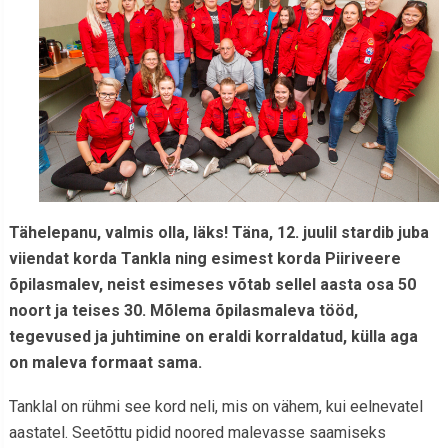
Tähelepanu, valmis olla, läks! Täna, 12. juulil stardib juba
viiendat korda Tankla ning esimest korda Piiriveere
õpilasmalev, neist esimeses võtab sellel aasta osa 50
noort ja teises 30. Mõlema õpilasmaleva tööd,
tegevused ja juhtimine on eraldi korraldatud, külla aga
on maleva formaat sama.
Tanklal on rühmi see kord neli, mis on vähem, kui eelnevatel
aastatel. Seetõttu pidid noored malevasse saamiseks