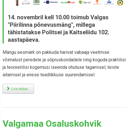
14. novembril kell 10.00 toimub Valgas
"Piirilinna põnevusmäng", millega
tähistatakse Politsei ja Kaitseliidu 102.
aastapäeva.
Mängu eesmärk on pakkuda harivat vabaaja veetmise
võimalust peredele ja sõpruskondadele ning koguda praktilisi
ja teoreetilisi kogemusi iseenda ohutuse tagamisel, teiste
aitamisel ja enese teadlikkuse suurendamisel.
Loe edasi...
Valgamaa Osaluskohvik