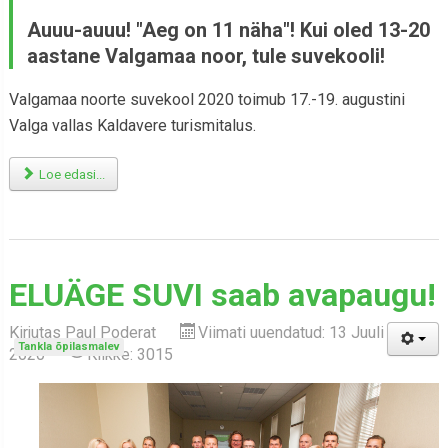
Auuu-auuu! "Aeg on 11 näha"! Kui oled 13-20
aastane Valgamaa noor, tule suvekooli!
Valgamaa noorte suvekool 2020 toimub 17.-19. augustini
Valga vallas Kaldavere turismitalus.
Loe edasi...
ELUÄGE SUVI saab avapaugu!
Kirjutas
Paul Poderat
Viimati uuendatud: 13 Juuli
Tankla õpilasmalev
2020
Klikke: 3015