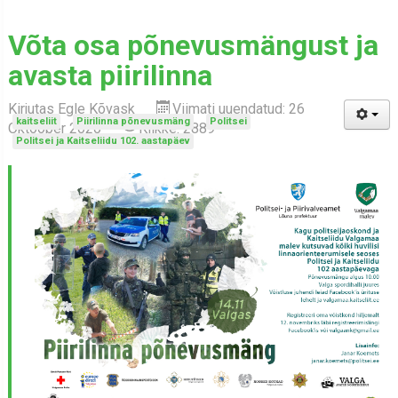
Võta osa põnevusmängust ja
avasta piirilinna
Kirjutas
Egle Kõvask
Viimati uuendatud: 26
kaitseliit
Piirilinna põnevusmäng
Politsei
Oktoober 2020
Klikke: 2889
Politsei ja Kaitseliidu 102. aastapäev