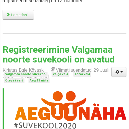
registreerimise tähtaeg on 12. oktoober.
Loe edasi...
Registreerimine Valgamaa
noorte suvekooli on avatud
Kirjutas
Egle Kõvask
Viimati uuendatud: 29 Juuli
Valgamaa noorte suvekool
Valga vald
Tõrva vald
2020
Klikke: 3431
Otepää vald
Aeg 11 näha