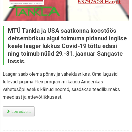
MTÜ Tankla ja USA saatkonna koostöös
detsembrikuu algul toimuma pidanud inglise
keele laager lükkus Covid-19 tõttu edasi
ning toimub nüüd 29.-31. jaanuar Sangaste
lossis.
Laager saab olema põnev ja vaheldusrikas. Oma lugusid
tulevad jagama Flex programmi kaudu Ameerikas
vahetusõpilaseks käinud noored, saadakse teadlikumaks
meediast ja ettevõtlikkusest.
Loe edasi...