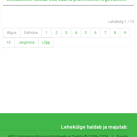
Lehekülg 1 / 15
Algus
Eelmine
1
2
3
4
5
6
7
8
9
10
Järgmine
Lõpp
Lehekülge haldab ja majutab:
MTÜ Valgamaa Noorsootöökeskus Tankla © 2009–2026 | Saada