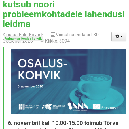
kutsub noori
probleemkohtadele lahendusi
leidma
Kirjutas
Egle Kõvask
Viimati uuendatud: 30
Valgamaa Osaluskohvik
Oktoober 2020
Klikke: 3094
6. novembril kell 10.00-15.00 toimub Tõrva