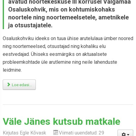
avatud noortekeskuse III korrusel Valgamaa
Osaluskohvik, mis on kohtumiskohaks
noortele ning noortemeelsetele, ametnikele
ja otsustajatele
.
Osaluskohviku ideeks on tuua ühise arutelulaua ümber noored
ning noortemeelsed, otsustajad ning kohaliku elu
eestvedajad. Ühiseks eesmärgiks on aktuaalsete
probleemkohtade üle arutlemine ning neile lahenduste
leidmine.
Loe edasi...
Väle Jänes kutsub matkale
Kirjutas
Egle Kõvask
Viimati uuendatud: 29