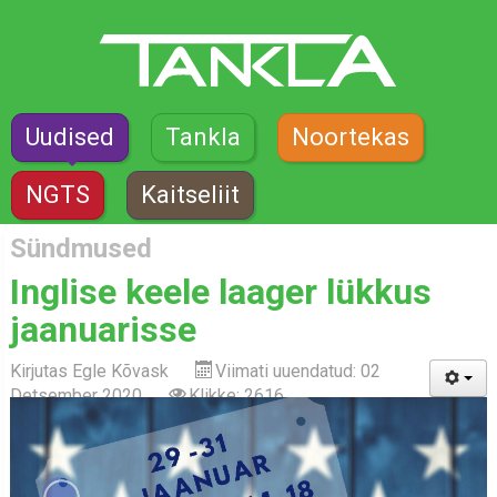
Uudised
Tankla
Noortekas
NGTS
Kaitseliit
Sündmused
Inglise keele laager lükkus
jaanuarisse
Kirjutas
Egle Kõvask
Viimati uuendatud: 02
Detsember 2020
Klikke: 2616