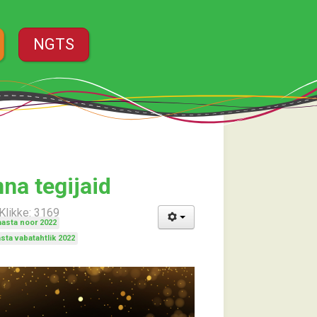
NGTS
na tegijaid
Klikke: 3169
asta noor 2022
sta vabatahtlik 2022