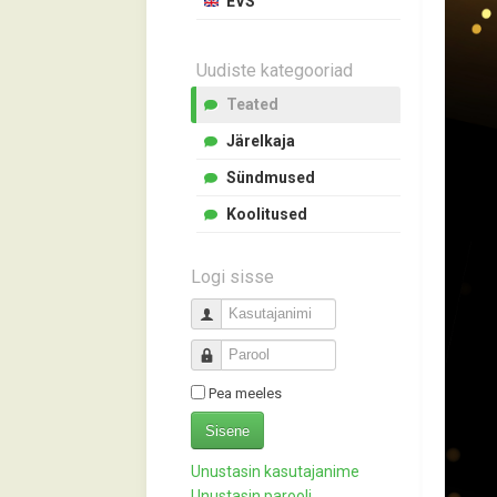
EVS
Uudiste kategooriad
Teated
Järelkaja
Sündmused
Koolitused
Logi sisse
Kasutajanimi
Parool
Pea meeles
Sisene
Unustasin kasutajanime
Unustasin parooli