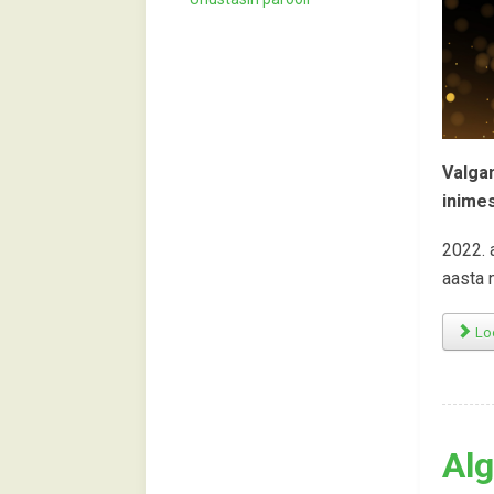
Valga
inimes
2022. 
aasta 
Loe
Alg