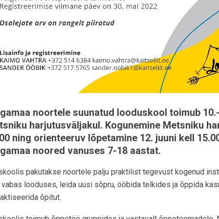
gamaa noortele suunatud looduskool toimub 10.-1
sniku harjutusväljakul. Kogunemine Metsniku harju
00 ning orienteeruv lõpetamine 12. juuni kell 15.
lgamaa noored vanuses 7-18 aastat.
koolis pakutakse noortele palju praktilist tegevust kogenud inst
a vabas looduses, leida uusi sõpru, ööbida telkides ja õppida k
aktiseerida õpitut.
koolis toimub õppetöö gruppides ja vastavalt õppeteemadele. Nä