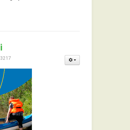
i
: 3217