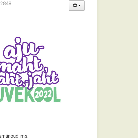
: 2848
usmängud jms.