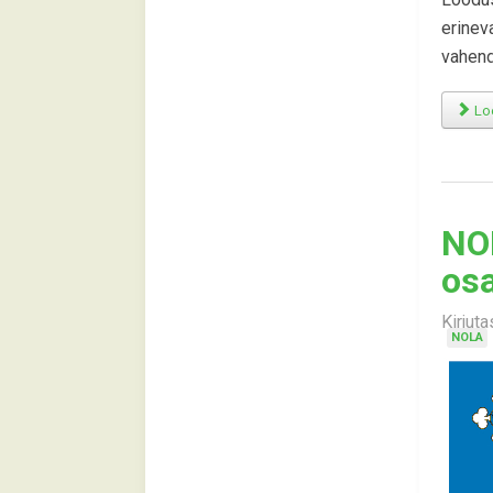
erinev
vahend
Loe
NOL
os
Kirjut
NOLA