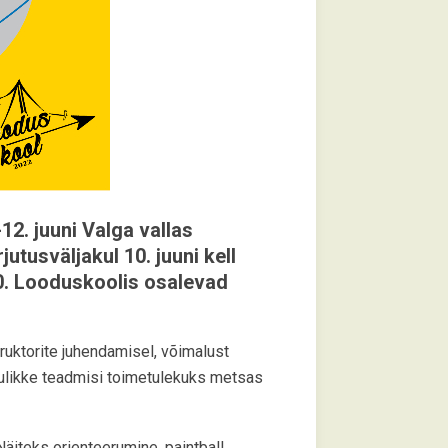
2. juuni Valga vallas
tusväljakul 10. juuni kell
00. Looduskoolis osalevad
ruktorite juhendamisel, võimalust
asulikke teadmisi toimetulekuks metsas
iteks orienteerumine, paintball,