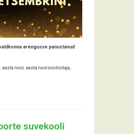
valdkonna arengusse panustanud
 aasta noor, aasta noorsootöötaja,
oorte suvekooli