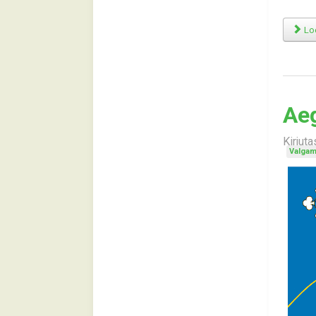
Loe
Aeg
Kirjut
Valgam