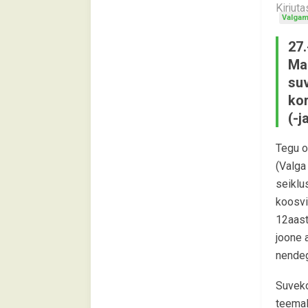
Kirjut
Valgam
27.
Ma
suv
kor
(-j
Tegu o
(Valga
seiklu
koosvi
12aast
joone 
nendeg
Suveko
teemal