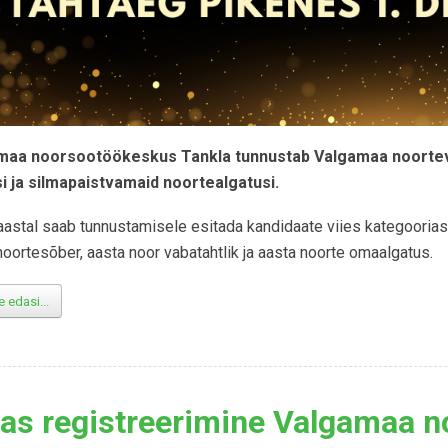
maa noorsootöökeskus Tankla tunnustab Valgamaa noorte
i ja silmapaistvamaid noortealgatusi.
aastal saab tunnustamisele esitada kandidaate viies kategoorias:
noortesõber, aasta noor vabatahtlik ja aasta noorte omaalgatus.
 edasi...
as registreerimine Valgamaa n