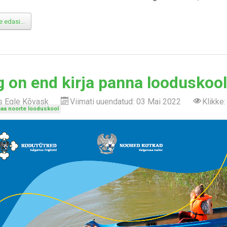
 edasi...
 on end kirja panna looduskool
as
Egle Kõvask
Viimati uuendatud: 03 Mai 2022
Klikke
aa noorte looduskool