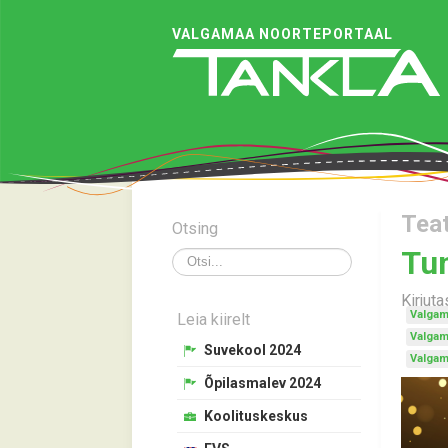
VALGAMAA NOORTEPORTAAL
Tea
Otsing
Tun
Otsi
Kirjut
Valgam
Leia kiirelt
Valgam
Suvekool 2024
Valgam
Õpilasmalev 2024
Koolituskeskus