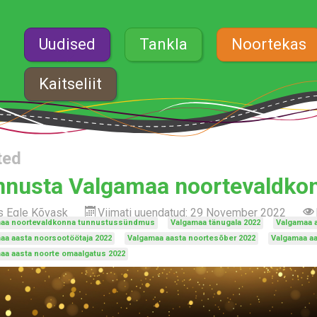
Uudised
Tankla
Noortekas
Kaitseliit
ted
nusta Valgamaa noortevaldkon
as
Egle Kõvask
Viimati uuendatud: 29 November 2022
aa noortevaldkonna tunnustussündmus
Valgamaa tänugala 2022
Valgamaa a
aa aasta noorsootöötaja 2022
Valgamaa aasta noortesõber 2022
Valgamaa aa
aa aasta noorte omaalgatus 2022