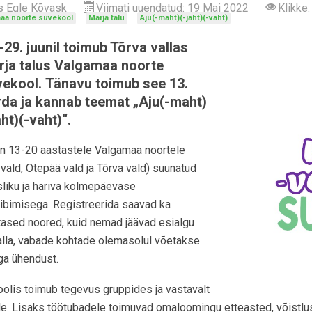
as
Egle Kõvask
Viimati uuendatud: 19 Mai 2022
Klikke
aa noorte suvekool
Marja talu
Aju(-maht)(-jaht)(-vaht)
-29. juunil toimub Tõrva vallas
rja talus Valgamaa noorte
ekool. Tänavu toimub see 13.
da ja kannab teemat „Aju(-maht)
aht)(-vaht)“.
n 13-20 aastastele Valgamaa noortele
 vald, Otepää vald ja Tõrva vald) suunatud
sliku ja hariva kolmepäevase
ibimisega. Registreerida saavad ka
ased noored, kuid nemad jäävad esialgu
alla, vabade kohtade olemasolul võetakse
a ühendust.
olis toimub tegevus gruppides ja vastavalt
e. Lisaks töötubadele toimuvad omaloomingu etteasted, võistl