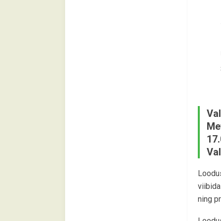
Val
Met
17.
Va
Loodus
viibid
ning pr
Loodus