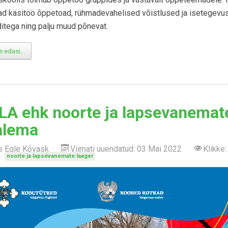
ad käsitöö õppetoad, rühmadevahelised võistlused ja isetegevu
itega ning palju muud põnevat.
 edasi...
A ehk noorte ja lapsevanemate
alema
as
Egle Kõvask
Viimati uuendatud: 03 Mai 2022
Klikke
noorte ja lapsevanemate laager