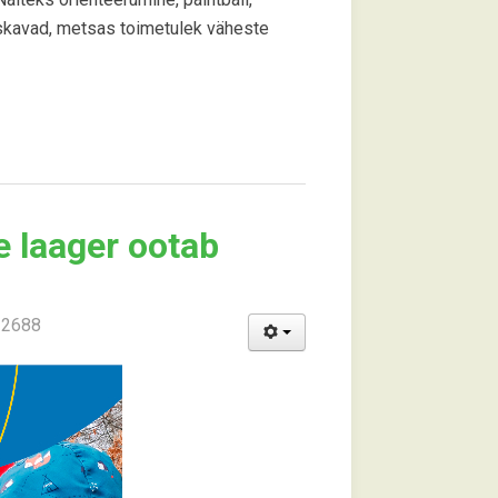
skavad, metsas toimetulek väheste
 laager ootab
: 2688