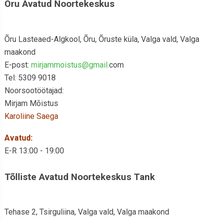
Õru Avatud Noortekeskus
Õru Lasteaed-Algkool, Õru, Õruste küla, Valga vald, Valga
maakond
E-post:
mirjammoistus@gmail.
com
Tel: 5309 9018
Noorsootöötajad:
Mirjam Mõistus
Karoliine Saega
Avatud:
E-R 13:00 - 19:00
Tõlliste Avatud Noortekeskus Tank
Tehase 2, Tsirguliina, Valga vald, Valga maakond