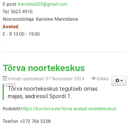
E-post:
karoliine003@gmail.com
Tel: 5623 4910
Noorsootöötaja: Karoliine Marinitševa
Avatud:
E - R 13:00 - 19:00
Tõrva noortekeskus
Viimati uuendatud: 07 November 2024
Klikke:
13207
Tõrva noortekeskus tegutseb omas
majas, aadressil Spordi 1.
Koduleht:
https://kov.torva.ee/torva-avatud-noortekeskus
Telefon: +372 766 5338