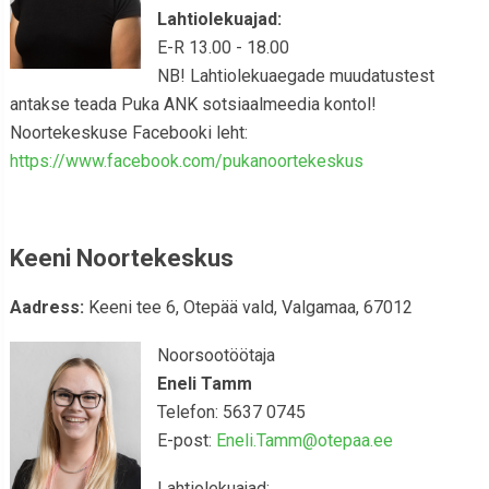
Lahtiolekuajad:
E-R 13.00 - 18.00
NB! Lahtiolekuaegade muudatustest
antakse teada Puka ANK sotsiaalmeedia kontol!
Noortekeskuse Facebooki leht:
https://www.facebook.com/pukanoortekeskus
Keeni Noortekeskus
Aadress:
Keeni tee 6, Otepää vald, Valgamaa, 67012
Noorsootöötaja
Eneli Tamm
Telefon: 5637 0745
E-post:
Eneli.Tamm@otepaa.ee
Lahtiolekuajad: