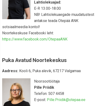
Lahtiolekuajad:
E-R 13.00-18.00
NB! Lahtiolekuaegade muudatustest
antakse teada Otepää ANK
sotsiaalmeedia kontol!
Noortekeskuse Facebooki leht:
https://www.facebook.com/OtepaaANK
Puka Avatud Noortekeskus
Aadress:
Kooli 6, Puka alevik, 67217 Valgamaa
Noorsootöötaja
Pille Priidik
Telefon: 507 4458
E-post:
Pille.Priidik@otepaa.ee