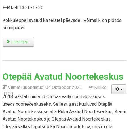
E-R
kell 13.30-17.30
Kokkuleppel avatud ka teistel päevadel. Võimalik on pidada
sünnipäevi.
Loe edasi...
Otepää Avatud Noortekeskus
Viimati uuendatud: 04 Oktoober 2022
Klikke:
9100
2018. aastal ühinesid Otepää valla noortekeskuses
üheks noortekeskuseks. Sellest ajast kuuluvad Otepää
Avatud Noortekeskuse alla Puka Avatud Noortekeskus, Keeni
Avatud Noortekeskus ja Otepää Avatud Noortekeskus.
Otepää vallas tegutseb ka Nõuni noortetuba, mis ei ole