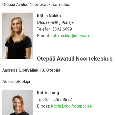
Otepää Avatud Noortekeskuse asutus.
Kätlin Nukka
Otepää ANK juhataja
Telefon: 5332 6699
E-post:
katlin.nukka@otepaa.ee
Otepää Avatud Noortekeskus
Aadress:
Lipuväljak 13, Otepää
Noorsootöötaja
Katrin Lang
Telefon: 5387 8877
E-post:
Katrin.Lang@otepaa.ee