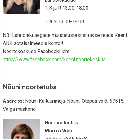
T, K ja R 13.00-18.00
T ja N 13:00-19:00
NB! Lahtiolekuaegade muudatustest antakse teada Keeni
ANK sotsiaalmeedia kontol!
Noortekeskuse Facebooki leht:
https://www.facebook.com/keeni.noortekeskus
Nõuni noortetuba
Aadress:
Nõuni Kultuurimaja, Nõuni, Otepää vald, 67515,
Valga maakond
Noorsootöötaja
Marika Viks
Telefon: 5346 5648