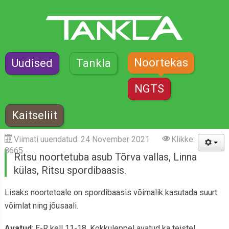
Noortekas
Uudised
Tankla
NGTS
Kaitseliit
Ritsu Noortetuba
Viimati uuendatud: 24 November 2021
Klikke:
8665
Ritsu noortetuba asub Tõrva vallas, Linna
külas, Ritsu spordibaasis.
Lisaks noortetoale on spordibaasis võimalik kasutada suurt
võimlat ning jõusaali.
Avatud
: E-R kell 11-18. Kokkuleppel avatud ka teistel