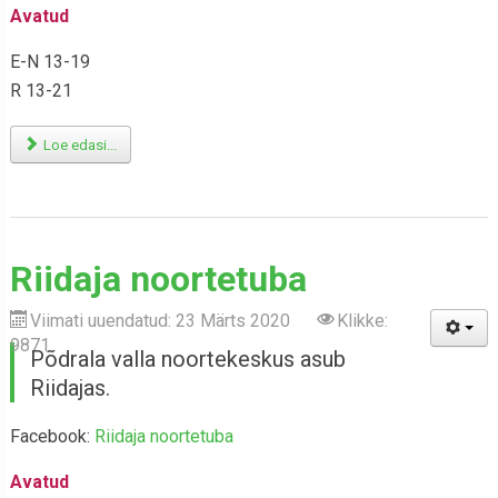
Avatud
E-N 13-19
R 13-21
Loe edasi...
Riidaja noortetuba
Viimati uuendatud: 23 Märts 2020
Klikke:
9871
Põdrala valla noortekeskus asub
Riidajas.
Facebook:
Riidaja noortetuba
Avatud