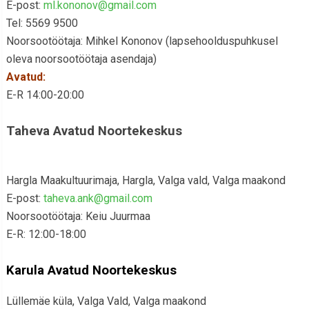
E-post:
ml.kononov@gmail.com
Tel: 5569 9500
Noorsootöötaja: Mihkel Kononov (lapsehoolduspuhkusel
oleva noorsootöötaja asendaja)
Avatud:
E-R 14:00-20:00
Taheva Avatud Noortekeskus
Hargla Maakultuurimaja, Hargla, Valga vald, Valga maakond
E-post:
taheva.ank@gmail.com
Noorsootöötaja: Keiu Juurmaa
E-R: 12:00-18:00
Karula Avatud Noortekeskus
Lüllemäe küla, Valga Vald, Valga maakond