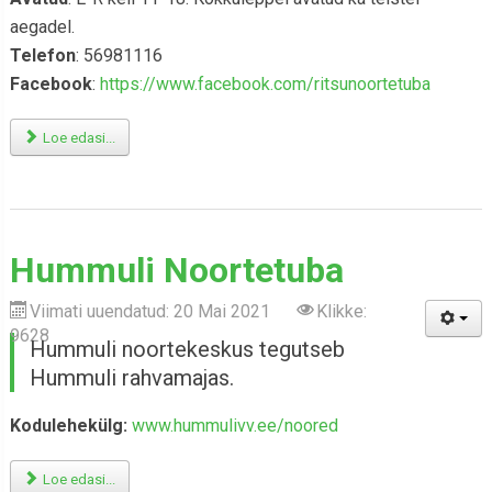
aegadel.
Telefon
: 56981116
Facebook
:
https://www.facebook.com/ritsunoortetuba
Loe edasi...
Hummuli Noortetuba
Viimati uuendatud: 20 Mai 2021
Klikke:
9628
Hummuli noortekeskus tegutseb
Hummuli rahvamajas.
Kodulehekülg:
www.hummulivv.ee/noored
Loe edasi...