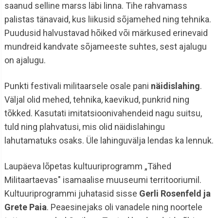
saanud selline marss läbi linna. Tihe rahvamass
palistas tänavaid, kus liikusid sõjamehed ning tehnika.
Puudusid halvustavad hõiked või märkused erinevaid
mundreid kandvate sõjameeste suhtes, sest ajalugu
on ajalugu.
Punkti festivali militaarsele osale pani
näidislahing
.
Väljal olid mehed, tehnika, kaevikud, punkrid ning
tõkked. Kasutati imitatsioonivahendeid nagu suitsu,
tuld ning plahvatusi, mis olid näidislahingu
lahutamatuks osaks. Üle lahinguvälja lendas ka lennuk.
Laupäeva lõpetas kultuuriprogramm „Tähed
Militaartaevas" isamaalise muuseumi territooriumil.
Kultuuriprogrammi juhatasid sisse
Gerli Rosenfeld ja
Grete Paia
. Peaesinejaks oli vanadele ning noortele