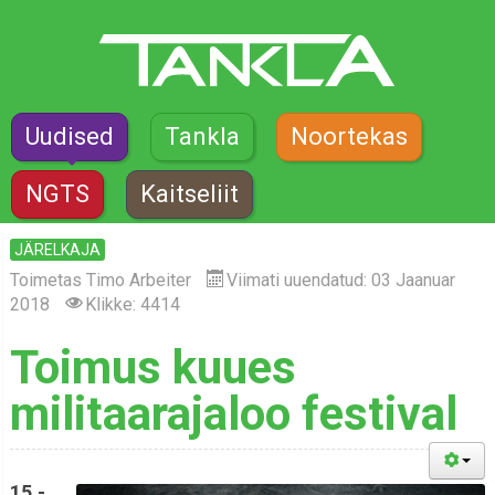
Uudised
Tankla
Noortekas
NGTS
Kaitseliit
JÄRELKAJA
Toimetas
Timo Arbeiter
Viimati uuendatud: 03 Jaanuar
2018
Klikke: 4414
Toimus kuues
militaarajaloo festival
15.-