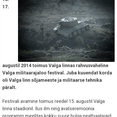
17.
augustil 2014 toimus Valga linnas rahvusvaheline
Valga militaarajaloo festival. Juba kuuendat korda
oli Valga linn sõjameeste ja militaarse tehnika
päralt.
Festivali avamine toimus reedel 15. augustil Valga
linna staadionil. Ilus ilm ning avatseremoonia
programm meelitas kokku suure hulga pealtvaatajaid.