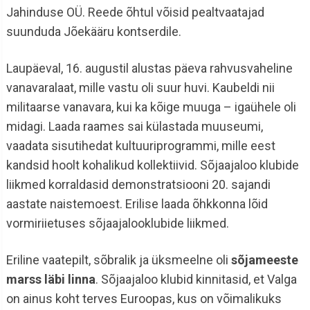
Jahinduse OÜ. Reede õhtul võisid pealtvaatajad
suunduda Jõekääru kontserdile.
Laupäeval, 16. augustil alustas päeva rahvusvaheline
vanavaralaat, mille vastu oli suur huvi. Kaubeldi nii
militaarse vanavara, kui ka kõige muuga – igaühele oli
midagi. Laada raames sai külastada muuseumi,
vaadata sisutihedat kultuuriprogrammi, mille eest
kandsid hoolt kohalikud kollektiivid. Sõjaajaloo klubide
liikmed korraldasid demonstratsiooni 20. sajandi
aastate naistemoest. Erilise laada õhkkonna lõid
vormiriietuses sõjaajalooklubide liikmed.
Eriline vaatepilt, sõbralik ja üksmeelne oli
sõjameeste
marss läbi linna
. Sõjaajaloo klubid kinnitasid, et Valga
on ainus koht terves Euroopas, kus on võimalikuks