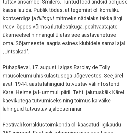
tuttav ansambel Smilers. Tuntud lood andsid põhjuse
kaasa laulda. Publik tõdes, et tegemist oli korraliku
kontserdiga ja
fiilingut
mitmeks nädalaks takkajärgi.
Päev lõppes võimsa ilutulestikuga, pealtvaatajate
üksmeelsel hinnangul ületas see aastavahetuse
oma. Sõjameeste laagris esines klubidele samal ajal
„Untsakad".
Pühapäeval, 17. augustil algas Barclay de Tolly
mausoleumi ühiskülastusega Jõgevestes. Seejärel
avati 1944. aasta lahinguid tutvustav väliinfostend
Kärel Helme ja Hummuli piiril. Tehti jalutuskäik Kärel
kaevikutega tutvumiseks ning toimus ka väike
lahinguid tutvustav ajalooseminar.
Festivali korraldustoimkonda oli kaasatud ligikaudu
150 inimest. Festivali kulgemine ning positiivne