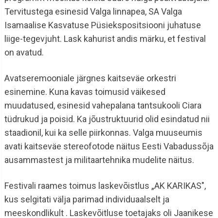
Tervitustega esinesid Valga linnapea, SA Valga
Isamaalise Kasvatuse Püsiekspositsiooni juhatuse
liige-tegevjuht. Lask kahurist andis märku, et festival
on avatud.
Avatseremooniale järgnes kaitseväe orkestri
esinemine. Kuna kavas toimusid väikesed
muudatused, esinesid vahepalana tantsukooli Ciara
tüdrukud ja poisid. Ka jõustruktuurid olid esindatud nii
staadionil, kui ka selle piirkonnas. Valga muuseumis
avati kaitseväe stereofotode näitus Eesti Vabadussõja
ausammastest ja militaartehnika mudelite näitus.
Festivali raames toimus laskevõistlus „AK KARIKAS",
kus selgitati välja parimad individuaalselt ja
meeskondlikult . Laskevõitluse toetajaks oli Jaanikese