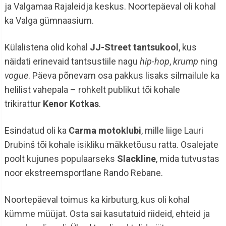
ja Valgamaa Rajaleidja keskus. Noortepäeval oli kohal
ka Valga gümnaasium.
Külalistena olid kohal
JJ-Street tantsukool
, kus
näidati erinevaid tantsustiile nagu
hip-hop
,
krump
ning
vogue
. Päeva põnevam osa pakkus lisaks silmailule ka
helilist vahepala – rohkelt publikut tõi kohale
trikirattur
Kenor Kotkas
.
Esindatud oli ka
Carma motoklubi
, mille liige Lauri
Drubinš tõi kohale isikliku mäkketõusu ratta. Osalejate
poolt kujunes populaarseks
Slackline
, mida tutvustas
noor ekstreemsportlane Rando Rebane.
Noortepäeval toimus ka kirbuturg, kus oli kohal
kümme müüjat. Osta sai kasutatuid riideid, ehteid ja