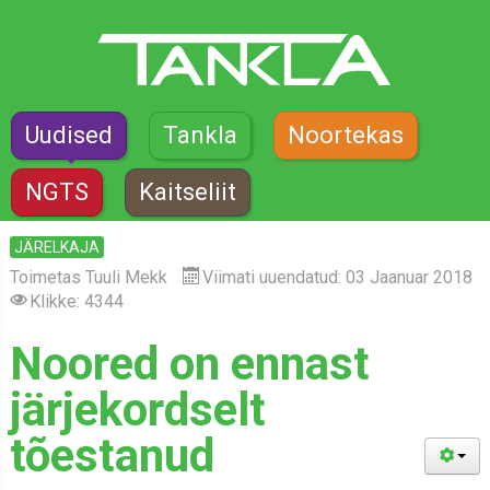
Uudised
Tankla
Noortekas
NGTS
Kaitseliit
JÄRELKAJA
Toimetas
Tuuli Mekk
Viimati uuendatud: 03 Jaanuar 2018
Klikke: 4344
Noored on ennast
järjekordselt
tõestanud