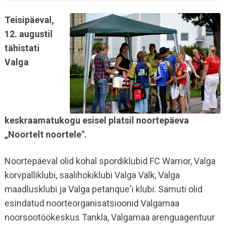
Teisipäeval,
12. augustil
tähistati
Valga
keskraamatukogu esisel platsil noortepäeva
„Noortelt noortele".
Noortepäeval olid kohal spordiklubid FC Warrior, Valga
korvpalliklubi, saalihokiklubi Valga Välk, Valga
maadlusklubi ja Valga petanque'i klubi. Samuti olid
esindatud noorteorganisatsioonid Valgamaa
noorsootöökeskus Tankla, Valgamaa arenguagentuur