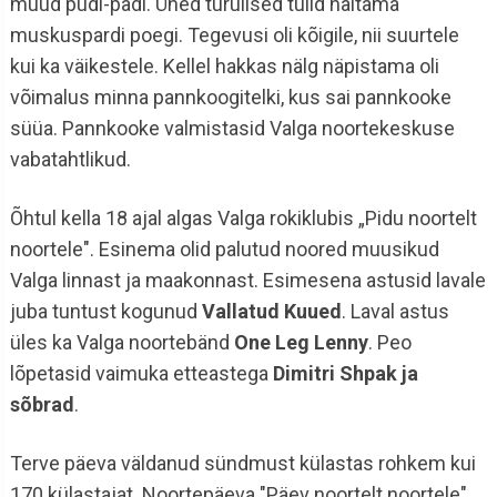
muud pudi-padi. Ühed turulised tulid näitama
muskuspardi poegi. Tegevusi oli kõigile, nii suurtele
kui ka väikestele. Kellel hakkas nälg näpistama oli
võimalus minna pannkoogitelki, kus sai pannkooke
süüa. Pannkooke valmistasid Valga noortekeskuse
vabatahtlikud.
Õhtul kella 18 ajal algas Valga rokiklubis „Pidu noortelt
noortele". Esinema olid palutud noored muusikud
Valga linnast ja maakonnast. Esimesena astusid lavale
juba tuntust kogunud
Vallatud Kuued
. Laval astus
üles ka Valga noortebänd
One Leg Lenny
. Peo
lõpetasid vaimuka etteastega
Dimitri Shpak ja
sõbrad
.
Terve päeva väldanud sündmust külastas rohkem kui
170 külastajat. Noortepäeva "Päev noortelt noortele"