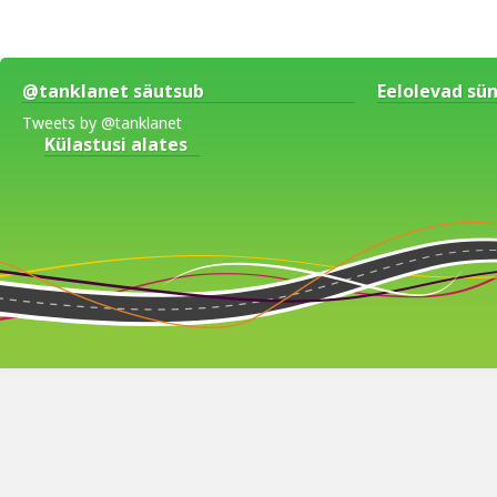
@tanklanet säutsub
Eelolevad s
Tweets by @tanklanet
Külastusi alates