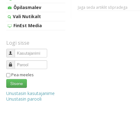
Õpilasmalev
Jaga seda artiklit sõpradega
Vali Nutikalt
FinEst Media
Logi sisse
Kasutajanimi
Parool
Pea meeles
Sisene
Unustasin kasutajanime
Unustasin parooli