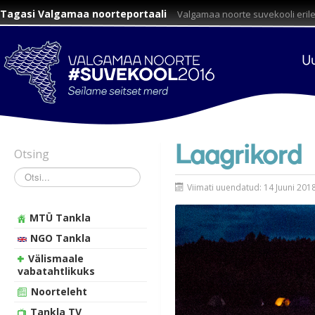
Tagasi Valgamaa noorteportaali
Valgamaa noorte suvekooli eril
Uu
Laagrikord
Otsing
Otsi
Viimati uuendatud: 14 Juuni 201
MTÜ Tankla
NGO Tankla
Välismaale
vabatahtlikuks
Noorteleht
Tankla TV