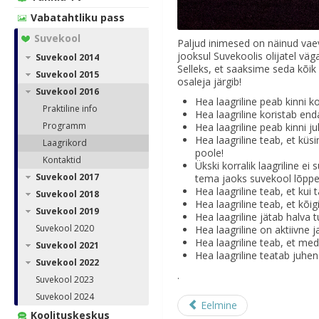
Vabatahtliku pass
Suvekool
Paljud inimesed on näinud va
jooksul Suvekoolis olijatel väg
Suvekool 2014
Selleks, et saaksime seda kõi
Suvekool 2015
osaleja järgib!
Suvekool 2016
Hea laagriline peab kinni k
Praktiline info
Hea laagriline koristab en
Programm
Hea laagriline peab kinni j
Hea laagriline teab, et kü
Laagrikord
poole!
Kontaktid
Ükski korralik laagriline ei
Suvekool 2017
tema jaoks suvekool lõppe
Hea laagriline teab, et kui 
Suvekool 2018
Hea laagriline teab, et kõigi
Suvekool 2019
Hea laagriline jätab halva t
Suvekool 2020
Hea laagriline on aktiivne 
Hea laagriline teab, et me
Suvekool 2021
Hea laagriline teatab juhe
Suvekool 2022
.
Suvekool 2023
Suvekool 2024
Eelmine
Koolituskeskus