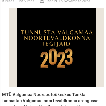
Kirjutas
Elina Virnas
Lisatud: 15 November 2023
MTÜ Valgamaa Noorsootöökeskus Tankla
tunnustab Valgamaa noortevaldkonna arengusse