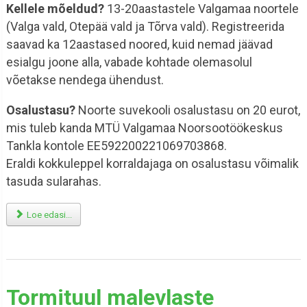
Kellele mõeldud?
13-20aastastele Valgamaa noortele
(Valga vald, Otepää vald ja Tõrva vald). Registreerida
saavad ka 12aastased noored, kuid nemad jäävad
esialgu joone alla, vabade kohtade olemasolul
võetakse nendega ühendust.
Osalustasu?
Noorte suvekooli osalustasu on 20 eurot,
mis tuleb kanda MTÜ Valgamaa Noorsootöökeskus
Tankla kontole EE592200221069703868.
Eraldi kokkuleppel korraldajaga on osalustasu võimalik
tasuda sularahas.
Loe edasi...
Tormituul malevlaste