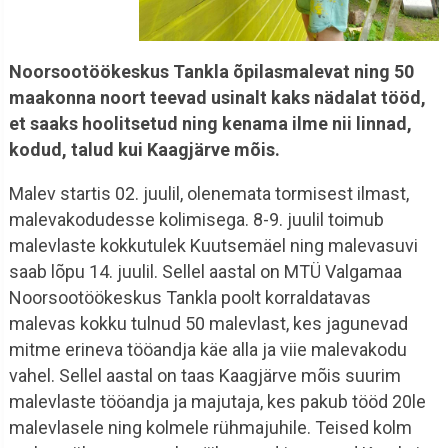
Noorsootöökeskus Tankla õpilasmalevat ning 50
maakonna noort teevad usinalt kaks nädalat tööd,
et saaks hoolitsetud ning kenama ilme nii linnad,
kodud, talud kui Kaagjärve mõis.
Malev startis 02. juulil, olenemata tormisest ilmast,
malevakodudesse kolimisega. 8-9. juulil toimub
malevlaste kokkutulek Kuutsemäel ning malevasuvi
saab lõpu 14. juulil. Sellel aastal on MTÜ Valgamaa
Noorsootöökeskus Tankla poolt korraldatavas
malevas kokku tulnud 50 malevlast, kes jagunevad
mitme erineva tööandja käe alla ja viie malevakodu
vahel. Sellel aastal on taas Kaagjärve mõis suurim
malevlaste tööandja ja majutaja, kes pakub tööd 20le
malevlasele ning kolmele rühmajuhile. Teised kolm