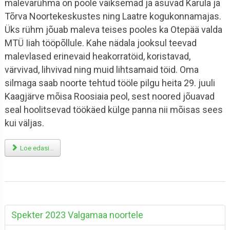
malevarühma on poole väiksemad ja asuvad Karula ja
Tõrva Noortekeskustes ning Laatre kogukonnamajas.
Üks rühm jõuab maleva teises pooles ka Otepää valda
MTÜ Iiah tööpõllule. Kahe nädala jooksul teevad
malevlased erinevaid heakorratöid, koristavad,
värvivad, lihvivad ning muid lihtsamaid töid. Oma
silmaga saab noorte tehtud tööle pilgu heita 29. juuli
Kaagjärve mõisa Roosiaia peol, sest noored jõuavad
seal hoolitsevad töökäed külge panna nii mõisas sees
kui väljas.
Loe edasi...
Spekter 2023 Valgamaa noortele