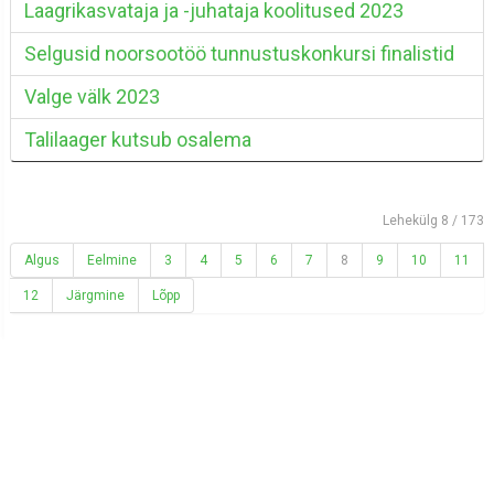
Laagrikasvataja ja -juhataja koolitused 2023
Selgusid noorsootöö tunnustuskonkursi finalistid
Valge välk 2023
Talilaager kutsub osalema
Lehekülg 8 / 173
Algus
Eelmine
3
4
5
6
7
8
9
10
11
12
Järgmine
Lõpp