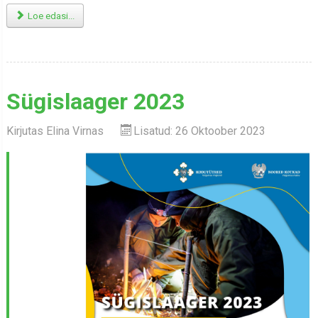
Loe edasi...
Sügislaager 2023
Kirjutas
Elina Virnas
Lisatud: 26 Oktoober 2023