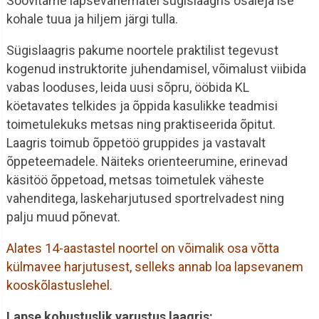
Soovitame lapsevanematel sügislaagris osaleja ise
kohale tuua ja hiljem järgi tulla.
Sügislaagris pakume noortele praktilist tegevust
kogenud instruktorite juhendamisel, võimalust viibida
vabas looduses, leida uusi sõpru, ööbida KL
köetavates telkides ja õppida kasulikke teadmisi
toimetulekuks metsas ning praktiseerida õpitut.
Laagris toimub õppetöö gruppides ja vastavalt
õppeteemadele. Näiteks orienteerumine, erinevad
käsitöö õppetoad, metsas toimetulek väheste
vahenditega, laskeharjutused sportrelvadest ning
palju muud põnevat.
Alates 14-aastastel noortel on võimalik osa võtta
külmavee harjutusest, selleks annab loa lapsevanem
kooskõlastuslehel.
Lapse kohustuslik varustus laagris: