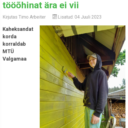
tööõhinat ära ei vii
Kirjutas
Timo Arbeiter
Lisatud: 04 Juuli 2023
Kaheksandat
korda
korraldab
MTÜ
Valgamaa