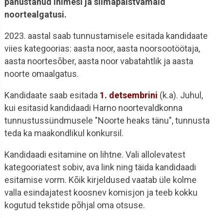
panustanud inimesi ja silmapaistvamaid
noortealgatusi.
2023. aastal saab tunnustamisele esitada kandidaate
viies kategoorias: aasta noor, aasta noorsootöötaja,
aasta noortesõber, aasta noor vabatahtlik ja aasta
noorte omaalgatus.
Kandidaate saab esitada
1. detsembrini
(k.a). Juhul,
kui esitasid kandidaadi Harno noortevaldkonna
tunnustussündmusele "Noorte heaks tänu", tunnusta
teda ka maakondlikul konkursil.
Kandidaadi esitamine on lihtne. Vali allolevatest
kategooriatest sobiv, ava link ning täida kandidaadi
esitamise vorm. Kõik kirjeldused vaatab üle kolme
valla esindajatest koosnev komisjon ja teeb kokku
kogutud tekstide põhjal oma otsuse.