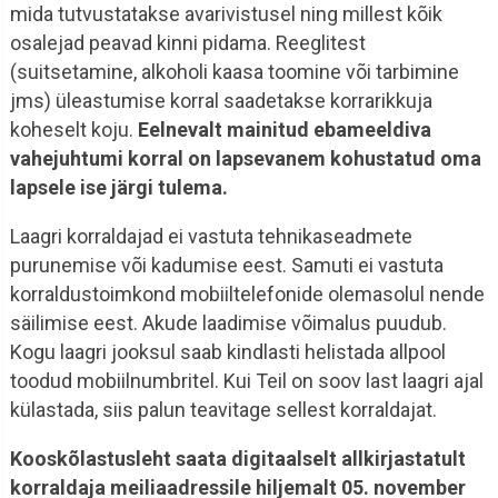
mida tutvustatakse avarivistusel ning millest kõik
osalejad peavad kinni pidama. Reeglitest
(suitsetamine, alkoholi kaasa toomine või tarbimine
jms) üleastumise korral saadetakse korrarikkuja
koheselt koju.
Eelnevalt mainitud ebameeldiva
vahejuhtumi korral on lapsevanem kohustatud oma
lapsele ise järgi tulema.
Laagri korraldajad ei vastuta tehnikaseadmete
purunemise või kadumise eest. Samuti ei vastuta
korraldustoimkond mobiiltelefonide olemasolul nende
säilimise eest. Akude laadimise võimalus puudub.
Kogu laagri jooksul saab kindlasti helistada allpool
toodud mobiilnumbritel. Kui Teil on soov last laagri ajal
külastada, siis palun teavitage sellest korraldajat.
Kooskõlastusleht saata digitaalselt allkirjastatult
korraldaja meiliaadressile hiljemalt 05. november