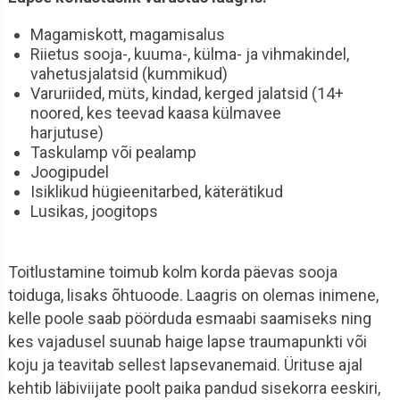
Magamiskott, magamisalus
Riietus sooja-, kuuma-, külma- ja vihmakindel,
vahetusjalatsid (kummikud)
Varuriided, müts, kindad, kerged jalatsid (14+
noored, kes teevad kaasa külmavee
harjutuse)
Taskulamp või pealamp
Joogipudel
Isiklikud hügieenitarbed, käterätikud
Lusikas, joogitops
Toitlustamine toimub kolm korda päevas sooja
toiduga, lisaks õhtuoode. Laagris on olemas inimene,
kelle poole saab pöörduda esmaabi saamiseks ning
kes vajadusel suunab haige lapse traumapunkti või
koju ja teavitab sellest lapsevanemaid. Ürituse ajal
kehtib läbiviijate poolt paika pandud sisekorra eeskiri,