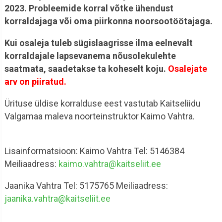
2023. Probleemide korral võtke ühendust
korraldajaga või oma piirkonna noorsootöötajaga.
Kui osaleja tuleb sügislaagrisse ilma eelnevalt
korraldajale lapsevanema nõusolekulehte
saatmata, saadetakse ta koheselt koju.
Osalejate
arv on piiratud.
Ürituse üldise korralduse eest vastutab Kaitseliidu
Valgamaa maleva noorteinstruktor Kaimo Vahtra.
Lisainformatsioon: Kaimo Vahtra Tel: 5146384
Meiliaadress:
kaimo.vahtra@kaitseliit.ee
Jaanika Vahtra Tel: 5175765 Meiliaadress:
jaanika.vahtra@kaitseliit.ee