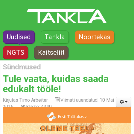
Uudised
Tankla
Noortekas
NGTS
Kaitseliit
Sündmused
Tule vaata, kuidas saada
edukalt tööle!
Kirjutas
Timo Arbeiter
Viimati uuendatud: 10 Mai
2016
Klikke: 4340