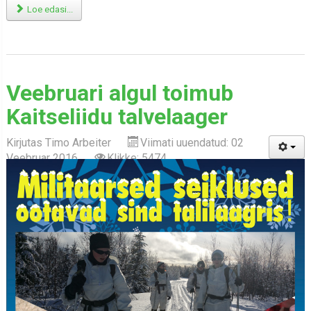
Loe edasi...
Veebruari algul toimub
Kaitseliidu talvelaager
Kirjutas
Timo Arbeiter
Viimati uuendatud: 02
Veebruar 2016
Klikke: 5474