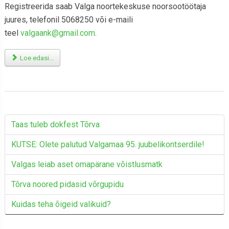
Registreerida saab Valga noortekeskuse noorsootöötaja
juures, telefonil 5068250 või e-maili
teel
valgaank@gmail.com
.
Loe edasi...
Taas tuleb dokfest Tõrva
KUTSE: Olete palutud Valgamaa 95. juubelikontserdile!
Valgas leiab aset omapärane võistlusmatk
Tõrva noored pidasid võrgupidu
Kuidas teha õigeid valikuid?