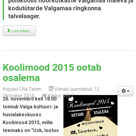
põhikoolis noorkotkaste Valgamaa maleva ja
kodutütarde Valgamaa ringkonna
talvelaager.
Loe edasi...
Koolimood 2015 ootab
osalema
Kirjutas
Ülla Tamm
Viimati uuendatud: 12
Oktoober 2015
Klikke: 4537
26. novembril kell 18.00
toimub Valga kultuuri- ja
huvialakeskuses
Koolimood 2015, mille
teemaks on "Usk, lootus