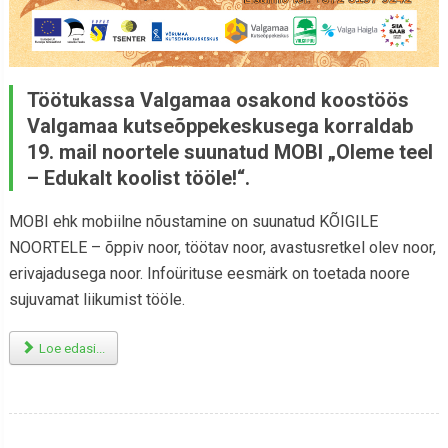
Töötukassa Valgamaa osakond koostöös
Valgamaa kutseõppekeskusega korraldab
19. mail noortele suunatud MOBI „Oleme teel
– Edukalt koolist tööle!“.
MOBI ehk mobiilne nõustamine on suunatud KÕIGILE
NOORTELE – õppiv noor, töötav noor, avastusretkel olev noor,
erivajadusega noor. Infoürituse eesmärk on toetada noore
sujuvamat liikumist tööle.
Loe edasi...