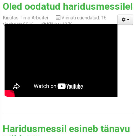
Oled oodatud haridusmessile!
Kirjutas
Timo Arbeiter
Viimati uuendatud: 16
Veebruar 2016
Klikke: 4276
Haridusmessil esineb tänavu