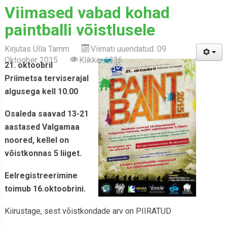
Viimased vabad kohad
paintballi võistlusele
Kirjutas
Ülla Tamm
Viimati uuendatud: 09
Oktoober 2015
Klikke: 6336
21. oktoobril
Priimetsa terviserajal
algusega kell 10.00
Osaleda saavad 13-21
aastased Valgamaa
noored, kellel on
võistkonnas 5 liiget.
Eelregistreerimine
toimub 16.oktoobrini.
Kiirustage, sest võistkondade arv on PIIRATUD