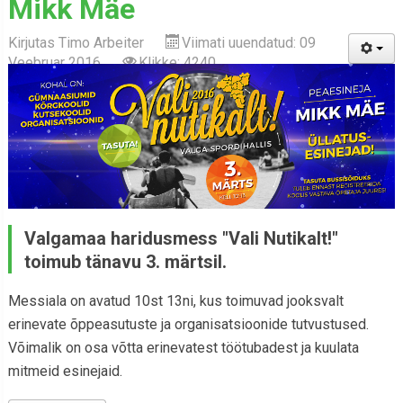
Mikk Mäe
Kirjutas
Timo Arbeiter
Viimati uuendatud: 09
Veebruar 2016
Klikke: 4240
Valgamaa haridusmess "Vali Nutikalt!"
toimub tänavu 3. märtsil.
Messiala on avatud 10st 13ni, kus toimuvad jooksvalt
erinevate õppeasutuste ja organisatsioonide tutvustused.
Võimalik on osa võtta erinevatest töötubadest ja kuulata
mitmeid esinejaid.