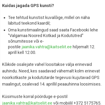
Kuidas jagada GPS kunsti?
Tee tehtud kunstist kuvalõige, millel on näha
läbitud teekond kaardil;
Oma kunstimaalingud saad saata Facebooki lehe
"Valgamaa Noored Kotkad ja Kodutütred"
sõnumitesse või e-
postile
jaanika.vahtra@kaitseliit.ee
hiljemalt 12.
aprill kell 12.00.
Kõikide osalejate vahel loositakse välja erinevaid
auhindu. Need, kes saadavad vähemalt kolm erinevat
noorkotkaste ja kodutütarde tegevusi kujutavad GPS
maalingut, osalevad 14. aprillil peaauhinna loosimises.
Küsimuste korral pöörduge e-postil
jaanika.vahtra@kaitseliit.ee
või mobiilil +372 5175765.