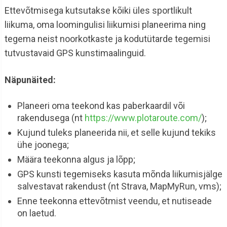
Ettevõtmisega kutsutakse kõiki üles sportlikult
liikuma, oma loomingulisi liikumisi planeerima ning
tegema neist noorkotkaste ja kodutütarde tegemisi
tutvustavaid GPS kunstimaalinguid.
Näpunäited:
Planeeri oma teekond kas paberkaardil või
rakendusega (nt
https://www.plotaroute.com/
);
Kujund tuleks planeerida nii, et selle kujund tekiks
ühe joonega;
Määra teekonna algus ja lõpp;
GPS kunsti tegemiseks kasuta mõnda liikumisjälge
salvestavat rakendust (nt Strava, MapMyRun, vms);
Enne teekonna ettevõtmist veendu, et nutiseade
on laetud.