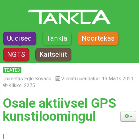
Uudised
Tankla
Noortekas
NGTS
Kaitseliit
TEATED
Toimetas
Egle Kõvask
Viimati uuendatud: 19 Märts 2021
Klikke: 2275
Osale aktiivsel GPS
kunstiloomingul