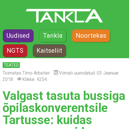
Uudised
Tankla
Noortekas
NGTS
Kaitseliit
TEATED
Toimetas
Timo Arbeiter
Viimati uuendatud: 03 Jaanuar
2018
Klikke: 4254
Valgast tasuta bussiga
õpilaskonverentsile
Tartusse: kuidas