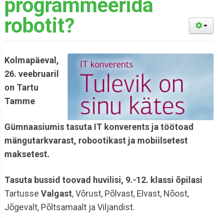
programmeerida
robotit?
Kolmapäeval,
26. veebruaril
on Tartu
Tamme
Gümnaasiumis tasuta IT konverents ja töötoad
mängutarkvarast, robootikast ja mobiilsetest
maksetest.
Tasuta bussid toovad huvilisi,
9.-12. klassi õpilasi
Tartusse
Valgast
, Võrust, Põlvast, Elvast, Nõost,
Jõgevalt, Põltsamaalt ja Viljandist.