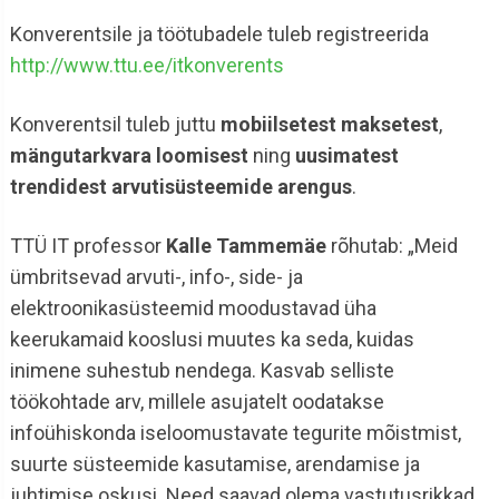
Konverentsile ja töötubadele tuleb registreerida
http://www.ttu.ee/itkonverents
Konverentsil tuleb juttu
mobiilsetest maksetest
,
mängutarkvara loomisest
ning
uusimatest
trendidest arvutisüsteemide arengus
.
TTÜ IT professor
Kalle Tammemäe
rõhutab: „Meid
ümbritsevad arvuti-, info-, side- ja
elektroonikasüsteemid moodustavad üha
keerukamaid kooslusi muutes ka seda, kuidas
inimene suhestub nendega. Kasvab selliste
töökohtade arv, millele asujatelt oodatakse
infoühiskonda iseloomustavate tegurite mõistmist,
suurte süsteemide kasutamise, arendamise ja
juhtimise oskusi. Need saavad olema vastutusrikkad