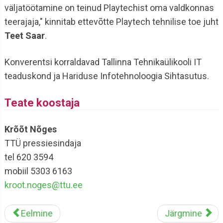
väljatöötamine on teinud Playtechist oma valdkonnas
teerajaja," kinnitab ettevõtte Playtech tehnilise toe juht
Teet Saar
.
Konverentsi korraldavad Tallinna Tehnikaülikooli IT
teaduskond ja Hariduse Infotehnoloogia Sihtasutus.
Teate koostaja
Krõõt Nõges
TTÜ pressiesindaja
tel 620 3594
mobiil 5303 6163
kroot.noges@ttu.ee
Eelmine
Järgmine