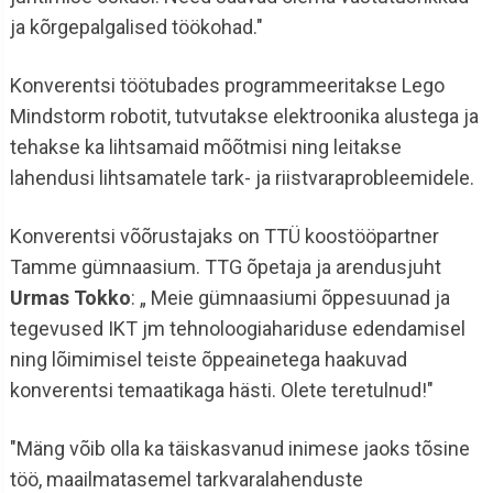
ja kõrgepalgalised töökohad."
Konverentsi töötubades programmeeritakse Lego
Mindstorm robotit, tutvutakse elektroonika alustega ja
tehakse ka lihtsamaid mõõtmisi ning leitakse
lahendusi lihtsamatele tark- ja riistvaraprobleemidele.
Konverentsi võõrustajaks on TTÜ koostööpartner
Tamme gümnaasium. TTG õpetaja ja arendusjuht
Urmas Tokko
: „ Meie gümnaasiumi õppesuunad ja
tegevused IKT jm tehnoloogiahariduse edendamisel
ning lõimimisel teiste õppeainetega haakuvad
konverentsi temaatikaga hästi. Olete teretulnud!"
"Mäng võib olla ka täiskasvanud inimese jaoks tõsine
töö, maailmatasemel tarkvaralahenduste