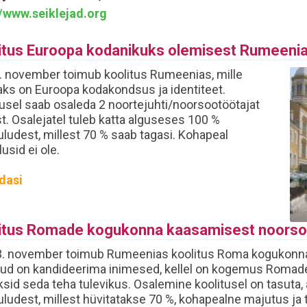
//www.seiklejad.org
itus Euroopa kodanikuks olemisest Rumeenia
. november toimub koolitus Rumeenias, mille
ks on Euroopa kodakondsus ja identiteet.
tusel saab osaleda 2 noortejuhti/noorsootöötajat
t. Osalejatel tuleb katta alguseses 100 %
uludest, millest 70 % saab tagasi. Kohapeal
lusid ei ole.
dasi
itus Romade kogukonna kaasamisest noorso
3. november toimub Rumeenias koolitus Roma kogukonn
ud on kandideerima inimesed, kellel on kogemus Romad
sid seda teha tulevikus. Osalemine koolitusel on tasuta, 
uludest, millest hüvitatakse 70 %, kohapealne majutus ja t