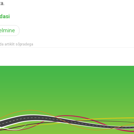
ta.
dasi
elmine
a artiklit sõpradega