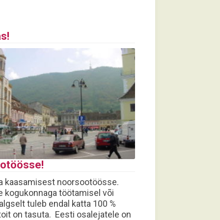
s!
otöösse!
a kaasamisest noorsootöösse.
e kogukonnaga töötamisel või
algselt tuleb endal katta 100 %
oit on tasuta. Eesti osalejatele on