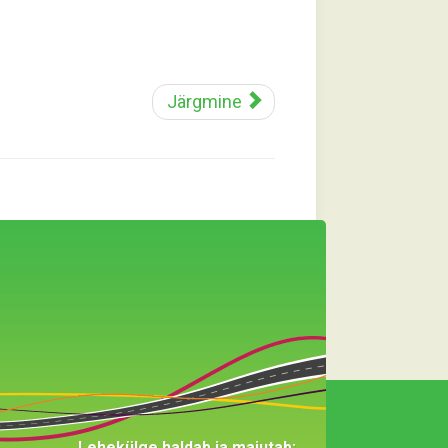
Järgmine
Lehekülge haldab ja majutab: