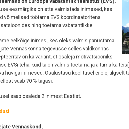
 teemaks on Euroopa vabatahtlik teenistus (EVS).
tuse eesmärgiks on ette valmistada inimesed, kes
id võimelised töötama EVS koordinaatoritena
isatsioonides ning toetama vabatahtlikke.
tame eelkõige inimesi, kes oleks valmis panustama
ejate Vennaskonna tegevusse selles valdkonnas
pteeritav on ka variant, et osaleja motivatsiooniks
ise EVSi teha, kuid ta on valmis toetama ja aitama ka teisi
a huviga inimesed. Osalustasu koolitusel ei ole, algselt t
ellest saab 70 % tagasi.
usel saab osaleda 2 inimest Eestist.
dasi
ejate Vennaskond,