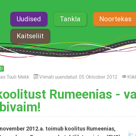
Uudised
Tankla
Noortekas
Kaitseliit
ED
tas
Tuuli Mekk
Viimati uuendatud: 05 Oktoober 2012
Klik
koolitust Rumeenias - va
bivaim!
 november 2012.a. toimub koolitus Rumeenias,