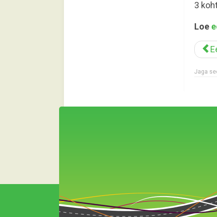
3 koh
Loe
e
E
Jaga sed