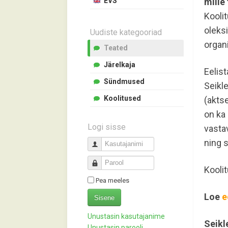
EVS
mille
Kooli
oleks
Uudiste kategooriad
organ
Teated
Järelkaja
Eelis
Sündmused
Seikl
Koolitused
(aktse
on ka 
Logi sisse
vastav
ning s
Kasutajanimi
Parool
Koolit
Pea meeles
Loe
e
Sisene
Unustasin kasutajanime
Seikl
Unustasin parooli