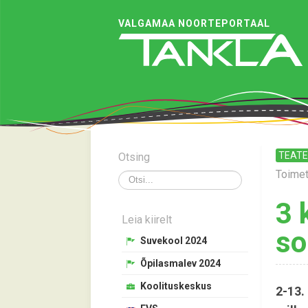
VALGAMAA NOORTEPORTAAL
TEAT
Otsing
Toime
Otsi
3 
Leia kiirelt
so
Suvekool 2024
Õpilasmalev 2024
Koolituskeskus
2-13.