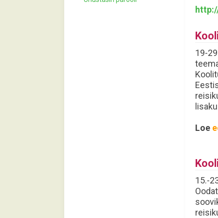
http:
Kool
19-29
teema
Kooli
Eestis
reisik
lisaku
Loe
e
Kool
15.-2
Oodat
soovik
reisik