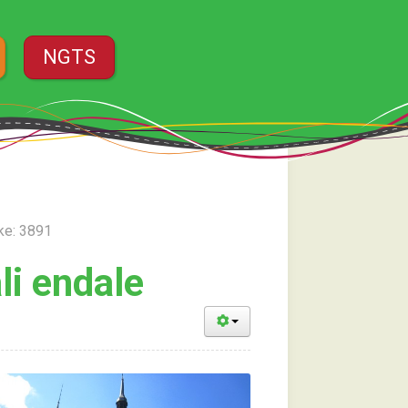
NGTS
ke: 3891
li endale