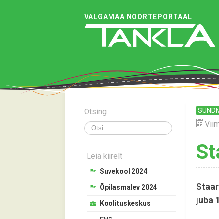
VALGAMAA NOORTEPORTAAL
SÜND
Otsing
Viim
Otsi
St
Leia kiirelt
Suvekool 2024
Staar
Õpilasmalev 2024
juba 
Koolituskeskus