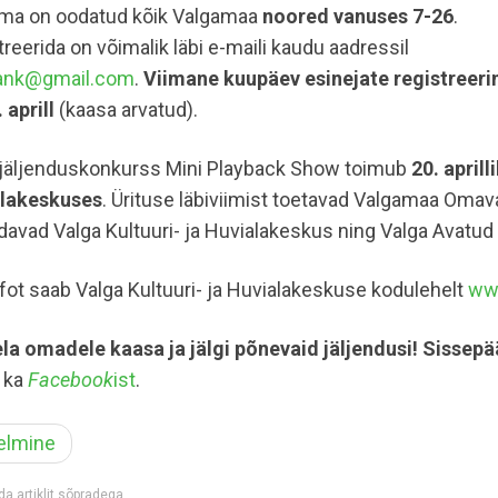
ma on oodatud kõik Valgamaa
noored vanuses 7-26
.
reerida on võimalik läbi e-maili kaudu aadressil
ank@gmail.com
.
Viimane kuupäev esinejate registreer
 aprill
(kaasa arvatud).
ijäljenduskonkurss Mini Playback Show toimub
20. aprill
lakeskuses
. Ürituse läbiviimist toetavad Valgamaa Omavali
ldavad Valga Kultuuri- ja Huvialakeskus ning Valga Avatu
nfot saab Valga Kultuuri- ja Huvialakeskuse kodulehelt
www
ela omadele kaasa ja jälgi põnevaid jäljendusi! Sissepä
s ka
Facebook
ist
.
elmine
a artiklit sõpradega