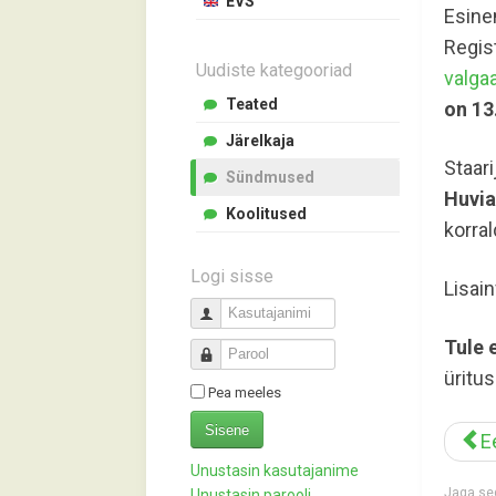
EVS
Esine
Regist
Uudiste kategooriad
valga
Teated
on 13.
Järelkaja
Staar
Sündmused
Huvia
Koolitused
korra
Logi sisse
Lisai
Kasutajanimi
Tule 
Parool
üritu
Pea meeles
Sisene
E
Unustasin kasutajanime
Jaga sed
Unustasin parooli