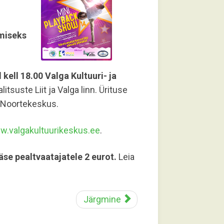
imiseks
il kell 18.00
Valga Kultuuri- ja
tsuste Liit ja Valga linn. Ürituse
d Noortekeskus.
.valgakultuurikeskus.ee
.
äse pealtvaatajatele 2 eurot.
Leia
Järgmine