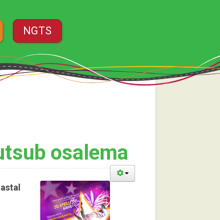
NGTS
kutsub osalema
astal