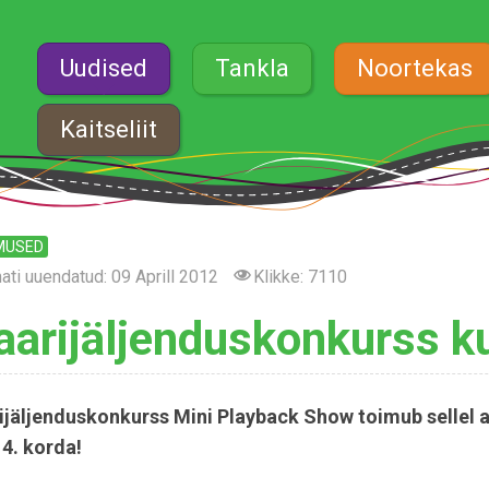
Uudised
Tankla
Noortekas
Kaitseliit
MUSED
ati uuendatud: 09 Aprill 2012
Klikke: 7110
aarijäljenduskonkurss 
ijäljenduskonkurss Mini Playback Show toimub sellel a
14. korda!