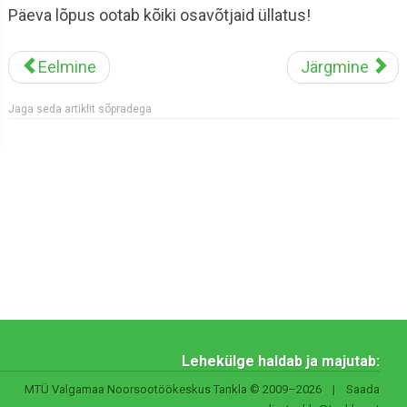
Päeva lõpus ootab kõiki osavõtjaid üllatus!
Eelmine
Järgmine
Jaga seda artiklit sõpradega
Lehekülge haldab ja majutab:
MTÜ Valgamaa Noorsootöökeskus Tankla © 2009–2026 | Saada