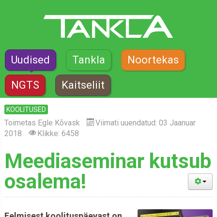
Uudised
Tankla
Noortekas
NGTS
Kaitseliit
KOOLITUSED
Toimetas
Egle Kõvask
Viimati uuendatud: 03 Jaanuar
2018
Klikke: 6458
Meediaseminar kutsub
osalema!
Eelmisest koolituspäevast on