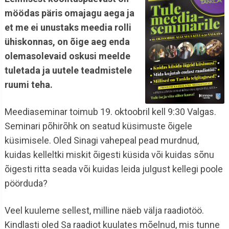
möödas päris omajagu aega ja
et me ei unustaks meedia rolli
ühiskonnas, on õige aeg enda
olemasolevaid oskusi meelde
tuletada ja uutele teadmistele
ruumi teha.
Meediaseminar toimub 19. oktoobril kell 9:30 Valgas.
Seminari põhirõhk on seatud küsimuste õigele
küsimisele. Oled Sinagi vahepeal pead murdnud,
kuidas kelleltki miskit õigesti küsida või kuidas sõnu
õigesti ritta seada või kuidas leida julgust kellegi poole
pöörduda?
Veel kuuleme sellest, milline näeb välja raadiotöö.
Kindlasti oled Sa raadiot kuulates mõelnud, mis tunne