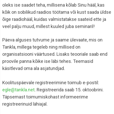
oleks ise saadet teha, millisena kõlab Sinu hääl, kas
kõik on sobilikud raadios töötama või kust saada üldse
õige raadiohääl, kuidas valmistatakse saateid ette ja
veel palju muud, millest kuuled juba seminaril!
Päeva alguses tutvume ja saame ülevaate, mis on
Tankla, millega tegeleb ning millised on
organisatsiooni väärtused. Lisaks teooriale saab end
proovile panna kõike ise läbi tehes. Teemasid
käsitlevad oma ala asjatundjad.
Koolituspäevale registreerimine toimub e-postil:
egle@tankla.net
. Registreerida saab 15. oktoobrini.
Täpsemast toimumiskohast informeerime
registreerinuid lähiajal.