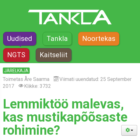
Uudised
Tankla
Noortekas
NGTS
Kaitseliit
JÄRELKAJA
Toimetas
Åre Saarma
Viimati uuendatud: 25 September
2017
Klikke: 3732
Lemmiktöö malevas,
kas mustikapõõsaste
rohimine?