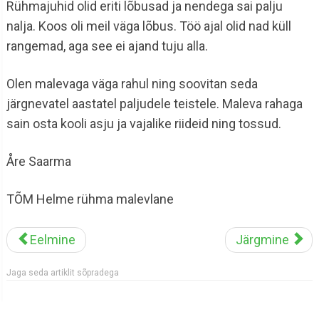
Rühmajuhid olid eriti lõbusad ja nendega sai palju
nalja. Koos oli meil väga lõbus. Töö ajal olid nad küll
rangemad, aga see ei ajand tuju alla.
Olen malevaga väga rahul ning soovitan seda
järgnevatel aastatel paljudele teistele. Maleva rahaga
sain osta kooli asju ja vajalike riideid ning tossud.
Åre Saarma
TÕM Helme rühma malevlane
Eelmine
Järgmine
Jaga seda artiklit sõpradega