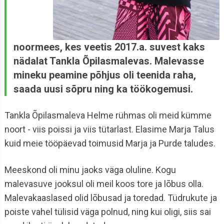
noormees, kes veetis 2017.a. suvest kaks
nädalat Tankla Õpilasmalevas. Malevasse
mineku peamine põhjus oli teenida raha,
saada uusi sõpru ning ka töökogemusi.
Tankla Õpilasmaleva Helme rühmas oli meid kümme
noort - viis poissi ja viis tütarlast. Elasime Marja Talus
kuid meie tööpäevad toimusid Marja ja Purde taludes.
Meeskond oli minu jaoks väga oluline. Kogu
malevasuve jooksul oli meil koos tore ja lõbus olla.
Malevakaaslased olid lõbusad ja toredad. Tüdrukute ja
poiste vahel tülisid väga polnud, ning kui oligi, siis sai