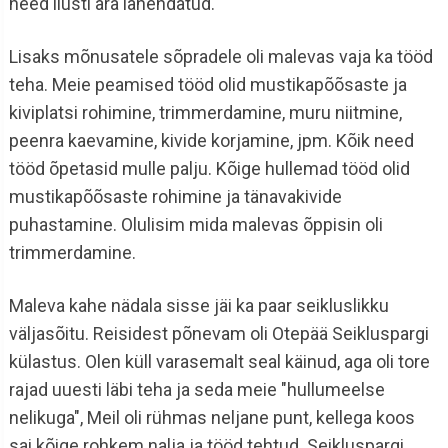
need ilusti ära lahendatud.
Lisaks mõnusatele sõpradele oli malevas vaja ka tööd
teha. Meie peamised tööd olid mustikapõõsaste ja
kiviplatsi rohimine, trimmerdamine, muru niitmine,
peenra kaevamine, kivide korjamine, jpm. Kõik need
tööd õpetasid mulle palju. Kõige hullemad tööd olid
mustikapõõsaste rohimine ja tänavakivide
puhastamine. Olulisim mida malevas õppisin oli
trimmerdamine.
Maleva kahe nädala sisse jäi ka paar seikluslikku
väljasõitu. Reisidest põnevam oli Otepää Seikluspargi
külastus. Olen küll varasemalt seal käinud, aga oli tore
rajad uuesti läbi teha ja seda meie "hullumeelse
nelikuga", Meil oli rühmas neljane punt, kellega koos
sai kõige rohkem nalja ja tööd tehtud. Seikluspargi