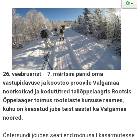
26. veebruarist – 7. märtsini panid oma
vastupidavuse ja koostöö proovile Valgamaa
noorkotkad ja kodutütred taliõppelaagris Rootsis.
Õppelaager toimus rootslaste kursuse raames,
kuhu on kaasatud juba teist aastat ka Valgamaa
noored.
Östersundi jõudes seati end mõnusalt kasarmutesse