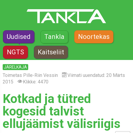
Uudised
Tankla
Noortekas
NGTS
Kaitseliit
JÄRELKAJA
Toimetas
Pille-Riin Vessin
Viimati uuendatud: 20 Märts
2015
Klikke: 4470
Kotkad ja tütred
kogesid talvist
ellujäämist välisriigis