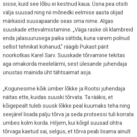
sisse, kuid see lõbu ei kestnud kaua. Üsna pea otsiti
välja suusad ning nii mõnedki eelmise aasta olijad
märkasid suusapaaride seas oma nime. Algas
suuskade ettevalmistamine. „Väga raske oli klambreid
enda jalasuurusega paika sättida, kuna varem polnud
sellist tehnikat kohanud," räägib Pukast pärit
noorkotkas Karel Sarv. Suuskade tõrvamine tekitas
aga omakorda meelelärmi, sest ülesande juhendaja
unustas mainida üht tähtsaimat asja.
„Kogunesime kõik ümber lõkke ja Rootsi juhendaja
näitas ette, kuidas suuski tõrvata. Ta rääkis, et
kõigepealt tuleb suusk lõkke peal kuumaks teha ning
seejärel lisada palju tõrva ja seda protsessi tuli korrata
umbes kolm korda. Hiljem, kui kõigil suusad ohtra
tõrvaga kaetud sai, selgus, et tõrva peab lisama ainult