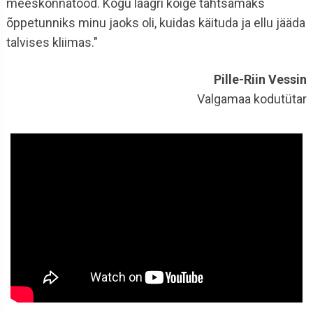
meeskonnatööd. Kogu laagri kõige tähtsamaks
õppetunniks minu jaoks oli, kuidas käituda ja ellu jääda
talvises kliimas."
Pille-Riin Vessin
Valgamaa kodutütar