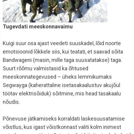
Tugevdati meeskonnavaimu
Kuigi suur osa ajast veedeti suuskadel, lõid noorte
emotsioonid lõkkele siis, kui teatati, et saavad sõita
Bandwageni (masin, mille taga suusatatakse) taga.
Suurt rõõmu valmistasid ka õhtused
meeskonnategevused – üheks lemmikumaks
Segwayga (kaherattaline isetasakaalustuv akujõul
töötav elektrisõiduk) sõitmine, mis head tasakaalu
nõudis.
Põnevuse jätkamiseks korraldati laskesuusatamise
võistlus, kus igast võistkonnast valiti kolm inimest