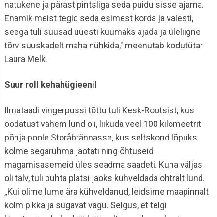
natukene ja pärast pintsliga seda puidu sisse ajama.
Enamik meist tegid seda esimest korda ja valesti,
seega tuli suusad uuesti kuumaks ajada ja üleliigne
tõrv suuskadelt maha nühkida," meenutab kodutütar
Laura Melk.
Suur roll kehahügieenil
Ilmataadi vingerpussi tõttu tuli Kesk-Rootsist, kus
oodatust vähem lund oli, liikuda veel 100 kilomeetrit
põhja poole Storåbrännasse, kus seltskond lõpuks
kolme segarühma jaotati ning õhtuseid
magamisasemeid üles seadma saadeti. Kuna väljas
oli talv, tuli puhta platsi jaoks kühveldada ohtralt lund.
„Kui olime lume ära kühveldanud, leidsime maapinnalt
kolm pikka ja sügavat vagu. Selgus, et telgi