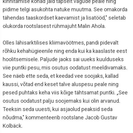
kinnitamise kohad jäid täpselt vagude peale ning
pidime telgi asukohta natuke muutma. See omakorda
tähendas taaskordset kaevamist ja lisatööd," seletab
olukorda rootslasest rühmajuht Malin Ahola.
Olles lähisarktilises kliimavöötmes, pandi pidevalt
rõhku kehahügieenile ning enda kui ka kaaslaste eest
hoolitsemisele. Paljude jaoks sai uueks kuulduseks
viie puntki pesu, mis osutus oodatust meeldivamaks.
See näeb ette seda, et keedad vee soojaks, kallad
kaussi, võtad end keset talve aluspesu peale ning
pesed puhtaks keha viis kõige tähtsamat puntki. „See
osutus oodatust palju soojemaks kui olin arvanud.
Teeksin seda uuesti, kui asjaolud peaksid seda
nõudma," kommenteerib rootslane Jacob Gustav
Kolbäck.