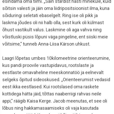
esindama oma tiimi. „Sain stardist hästi minekule, kuid
sõitsin valesti ja jäin oma liidripositsioonist ilma, kuna
sõiduringi seletati ebaselgelt. Ring ise oli pikk ja
laskma jõudes oli nii halb olla, sest kurk oli külmast
õhust vastikult valus. Laskmine oli aga vahva ning
võistluski püsis lõpuni väga pingeline, ent siiski meie
võitsime," tunneb Anna-Liisa Kärson uhkust.
Laagri lõpetas umbes 10kilomeetrine orienteerumine,
kus pandi proovile vastupidavus, rootslaste ja
eestlaste omavaheline meeskonnatöö ja eelnevalt
selgeks õpitud sideoskused. „Orienteerumist vedasid
eest ikka eestlased. Kui rootslased oma raskete
kottidega hätta jäid, tõttas naaberriigi rahvas neile
appi," räägib Kaisa Kerge. Jacob meenutas, et see oli
lõbus ning hakkamasaamiseks oli vaja kasutada