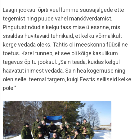
Laagri jooksul õpiti veel lumme suusajälgede ette
tegemist ning puude vahel manööverdamist.
Pingutust nõudis kelgu tassimise ülesanne, mis
sisaldas huvitavaid tehnikaid, et kelku võimalikult
kerge vedada oleks. Tähtis oli meeskonna füüsiline
toetus. Karel tunneb, et see oli kõige kasulikum
tegevus õpitu jooksul. „Sain teada, kuidas kelgul
haavatut inimest vedada. Sain hea kogemuse ning
olen sellel teemal targem, kuigi Eestis selliseid kelke
pole."