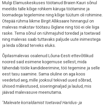
Mulgi Elamuskeskuses töötanud Braien Kauri sõnul
meeldis talle kõige rohkem käruga töötamine ja
loomadega tegelemine ning kõige tüütum oli rohimine.
Otepää rühma liikme Birgit Alliksaare hinnangul on
malevas makstav töötasu õiglane ning töö ei ole liiga
raske. Tema sõnul on rühmajuhid toredad ja toetavad
ning malevas saab tuttavaks paljude uute inimestega
ja leida sõbrad terveks eluks.
Õpilasmalevas osalenud Lõuna-Eesti ettevõtlikud
noored said esimene kogemuse sellest, mida
tähendab tööle kandideerimine, töö tegemine ja selle
eest tasu saamine. Sama oluline on aga koos
veedetud aeg, mille jooksul tekivad uued sõbrad,
ühised mälestused, siseringinaljad ja laulud, mis
jäävad malevasuve meenutama.
"Malevate korraldamist toetavad Haridus- ja