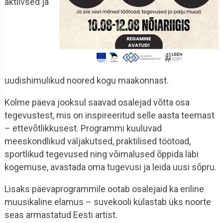
aktiivsed ja
uudishimulikud noored kogu maakonnast.
Kolme päeva jooksul saavad osalejad võtta osa
tegevustest, mis on inspireeritud selle aasta teemast
– ettevõtlikkusest. Programmi kuuluvad
meeskondlikud väljakutsed, praktilised töötoad,
sportlikud tegevused ning võimalused õppida läbi
kogemuse, avastada oma tugevusi ja leida uusi sõpru.
Lisaks päevaprogrammile ootab osalejaid ka eriline
muusikaline elamus – suvekooli külastab üks noorte
seas armastatud Eesti artist.