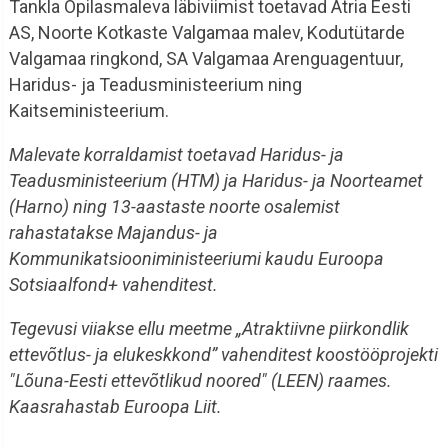
Tankla Õpilasmaleva läbiviimist toetavad Atria Eesti
AS, Noorte Kotkaste Valgamaa malev, Kodutütarde
Valgamaa ringkond, SA Valgamaa Arenguagentuur,
Haridus- ja Teadusministeerium ning
Kaitseministeerium.
Malevate korraldamist toetavad Haridus- ja
Teadusministeerium (HTM) ja Haridus- ja Noorteamet
(Harno) ning 13-aastaste noorte osalemist
rahastatakse Majandus- ja
Kommunikatsiooniministeeriumi kaudu Euroopa
Sotsiaalfond+ vahenditest.
Tegevusi viiakse ellu meetme „Atraktiivne piirkondlik
ettevõtlus- ja elukeskkond” vahenditest koostööprojekti
"Lõuna-Eesti ettevõtlikud noored" (LEEN) raames.
Kaasrahastab Euroopa Liit.