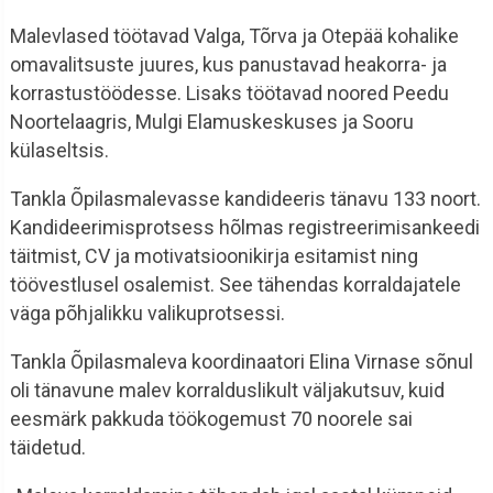
Malevlased töötavad Valga, Tõrva ja Otepää kohalike
omavalitsuste juures, kus panustavad heakorra- ja
korrastustöödesse. Lisaks töötavad noored Peedu
Noortelaagris, Mulgi Elamuskeskuses ja Sooru
külaseltsis.
Tankla Õpilasmalevasse kandideeris tänavu 133 noort.
Kandideerimisprotsess hõlmas registreerimisankeedi
täitmist, CV ja motivatsioonikirja esitamist ning
töövestlusel osalemist. See tähendas korraldajatele
väga põhjalikku valikuprotsessi.
Tankla Õpilasmaleva koordinaatori Elina Virnase sõnul
oli tänavune malev korralduslikult väljakutsuv, kuid
eesmärk pakkuda töökogemust 70 noorele sai
täidetud.