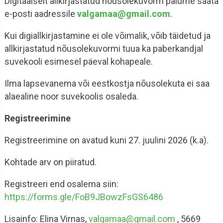
Digitaalselt allkirjastatud nõusolekuvorm palume saata
e-posti aadressile
valgamaa@gmail.com
.
Kui digiallkirjastamine ei ole võimalik, võib täidetud ja
allkirjastatud nõusolekuvormi tuua ka paberkandjal
suvekooli esimesel päeval kohapeale.
Ilma lapsevanema või eestkostja nõusolekuta ei saa
alaealine noor suvekoolis osaleda.
Registreerimine
Registreerimine on avatud kuni 27. juulini 2026 (k.a).
Kohtade arv on piiratud.
Registreeri end osalema siin:
https://forms.gle/FoB9JBowzFsGS6486
Lisainfo: Elina Virnas,
valgamaa@gmail.com
, 5669