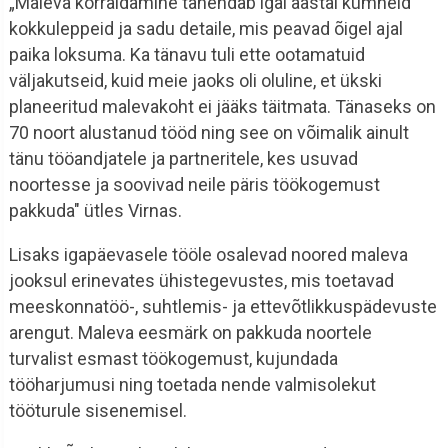
„Maleva korraldamine tähendab igal aastal kümneid
kokkuleppeid ja sadu detaile, mis peavad õigel ajal
paika loksuma. Ka tänavu tuli ette ootamatuid
väljakutseid, kuid meie jaoks oli oluline, et ükski
planeeritud malevakoht ei jääks täitmata. Tänaseks on
70 noort alustanud tööd ning see on võimalik ainult
tänu tööandjatele ja partneritele, kes usuvad
noortesse ja soovivad neile päris töökogemust
pakkuda" ütles Virnas.
Lisaks igapäevasele tööle osalevad noored maleva
jooksul erinevates ühistegevustes, mis toetavad
meeskonnatöö-, suhtlemis- ja ettevõtlikkuspädevuste
arengut. Maleva eesmärk on pakkuda noortele
turvalist esmast töökogemust, kujundada
tööharjumusi ning toetada nende valmisolekut
tööturule sisenemisel.