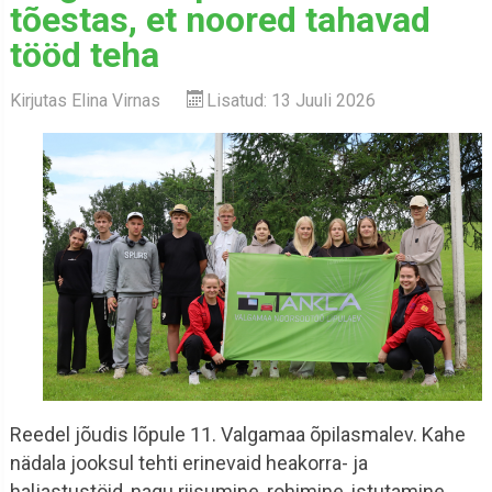
tõestas, et noored tahavad
tööd teha
Kirjutas
Elina Virnas
Lisatud: 13 Juuli 2026
Reedel jõudis lõpule 11. Valgamaa õpilasmalev. Kahe
nädala jooksul tehti erinevaid heakorra- ja
haljastustöid, nagu riisumine, rohimine, istutamine,