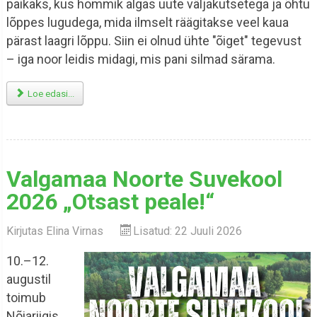
paikaks, kus hommik algas uute väljakutsetega ja õhtu
lõppes lugudega, mida ilmselt räägitakse veel kaua
pärast laagri lõppu. Siin ei olnud ühte "õiget" tegevust
– iga noor leidis midagi, mis pani silmad särama.
Loe edasi...
Valgamaa Noorte Suvekool
2026 „Otsast peale!“
Kirjutas
Elina Virnas
Lisatud: 22 Juuli 2026
10.–12.
augustil
toimub
Nõiariigis