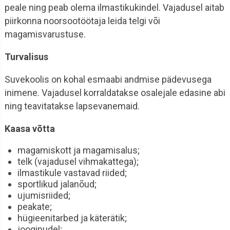
peale ning peab olema ilmastikukindel. Vajadusel aitab
piirkonna noorsootöötaja leida telgi või
magamisvarustuse.
Turvalisus
Suvekoolis on kohal esmaabi andmise pädevusega
inimene. Vajadusel korraldatakse osalejale edasine abi
ning teavitatakse lapsevanemaid.
Kaasa võtta
magamiskott ja magamisalus;
telk (vajadusel vihmakattega);
ilmastikule vastavad riided;
sportlikud jalanõud;
ujumisriided;
peakate;
hügieenitarbed ja käterätik;
joogipudel;