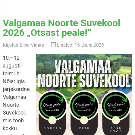
Valgamaa Noorte Suvekool
2026 „Otsast peale!“
Kirjutas
Elina Virnas
Lisatud: 15 Juuni 2026
10.–12.
augustil
toimub
Nõiariigis
järjekordne
Valgamaa
Noorte
Suvekool,
mis toob
kokku