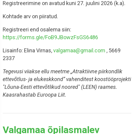
Registreerimine on avatud kuni 27. juulini 2026 (k.a).
Kohtade arv on piiratud.
Registreeri end osalema siin:
https://forms.gle/FoB9JBowzFsGS6486
Lisainfo: Elina Virnas,
valgamaa@gmail.com
, 5669
2337
Tegevusi viiakse ellu meetme „Atraktiivne piirkondlik
ettevõtlus- ja elukeskkond” vahenditest koostööprojekti
"Lõuna-Eesti ettevõtlikud noored" (LEEN) raames.
Kaasrahastab Euroopa Liit.
Valgamaa õpilasmalev