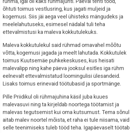
rühma, igal oli kaks rühmajuhti. Päeval tehti tööd,
õhtuti toimus vestlusring, kus jagati muljeid ja
kogemusi. Siis jäi aega veel ühisteks mängudeks ja
meelelahutuseks, esimesel nädalal tuli teha
ettevalmistusi ka maleva kokkutulekuks.
Maleva kokkutulekul said rühmad omavahel mõõtu
võtta, kogemusi jagada ja meelt lahutada. Kokkutulek
toimus Kuutsemäe puhkekeskuses, kus heisati
malevalipp ning kahe päeva jooksul esitles iga rühm
eelnevalt ettevalmistatud loomingulisi ülesandeid.
Lisaks toimus erinevaid töötubasid ja sportmänge.
Pille Priidikul oli rühmajuhina käsil juba kuues
malevasuvi ning ta kirjeldab noortega töötamist ja
malevas tegutsemist kui oma kutsumust. Tema sõnul
aitab malev noortel mõista, et raha ei tule niisama, vaid
selle teenimiseks tuleb tööd teha. Igapäevaselt töötab