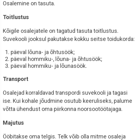
Osalemine on tasuta.
Toitlustus
Kõigile osalejatele on tagatud tasuta toitlustus.
Suvekooli jooksul pakutakse kokku seitse toidukorda:
päeval lõuna- ja õhtusöök;
päeval hommiku-, lõuna- ja õhtusöök;
päeval hommiku- ja lõunasöök.
Transport
Osalejad korraldavad transpordi suvekooli ja tagasi
ise. Kui kohale jõudmine osutub keeruliseks, palume
võtta ühendust oma piirkonna noorsootöötajaga.
Majutus
Ööbitakse oma telgis. Telk võib olla mitme osaleja