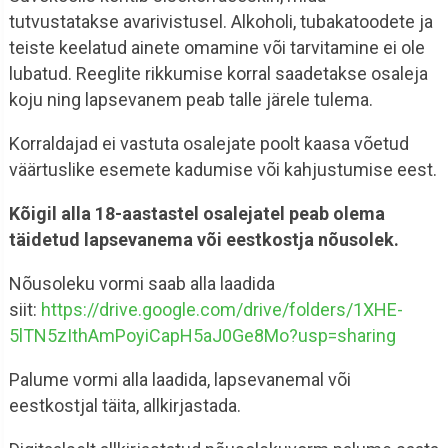
tutvustatakse avarivistusel. Alkoholi, tubakatoodete ja
teiste keelatud ainete omamine või tarvitamine ei ole
lubatud. Reeglite rikkumise korral saadetakse osaleja
koju ning lapsevanem peab talle järele tulema.
Korraldajad ei vastuta osalejate poolt kaasa võetud
väärtuslike esemete kadumise või kahjustumise eest.
Kõigil alla 18-aastastel osalejatel peab olema
täidetud lapsevanema või eestkostja nõusolek.
Nõusoleku vormi saab alla laadida
siit:
https://drive.google.com/drive/folders/1XHE-
5lTN5zIthAmPoyiCapH5aJ0Ge8Mo?usp=sharing
Palume vormi alla laadida, lapsevanemal või
eestkostjal täita, allkirjastada.