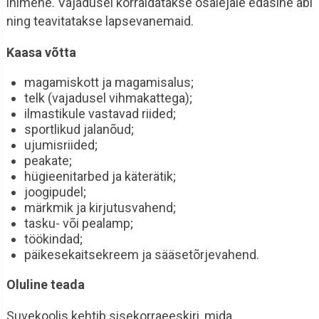
inimene. Vajadusel korraldatakse osalejale edasine abi
ning teavitatakse lapsevanemaid.
Kaasa võtta
magamiskott ja magamisalus;
telk (vajadusel vihmakattega);
ilmastikule vastavad riided;
sportlikud jalanõud;
ujumisriided;
peakate;
hügieenitarbed ja käterätik;
joogipudel;
märkmik ja kirjutusvahend;
tasku- või pealamp;
töökindad;
päikesekaitsekreem ja sääsetõrjevahend.
Oluline teada
Suvekoolis kehtib sisekorraeeskiri, mida