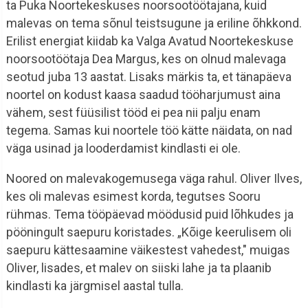
ta Puka Noortekeskuses noorsootöötajana, kuid
malevas on tema sõnul teistsugune ja eriline õhkkond.
Erilist energiat kiidab ka Valga Avatud Noortekeskuse
noorsootöötaja Dea Margus, kes on olnud malevaga
seotud juba 13 aastat. Lisaks märkis ta, et tänapäeva
noortel on kodust kaasa saadud tööharjumust aina
vähem, sest füüsilist tööd ei pea nii palju enam
tegema. Samas kui noortele töö kätte näidata, on nad
väga usinad ja looderdamist kindlasti ei ole.
Noored on malevakogemusega väga rahul. Oliver Ilves,
kes oli malevas esimest korda, tegutses Sooru
rühmas. Tema tööpäevad möödusid puid lõhkudes ja
pööningult saepuru koristades. „Kõige keerulisem oli
saepuru kättesaamine väikestest vahedest," muigas
Oliver, lisades, et malev on siiski lahe ja ta plaanib
kindlasti ka järgmisel aastal tulla.