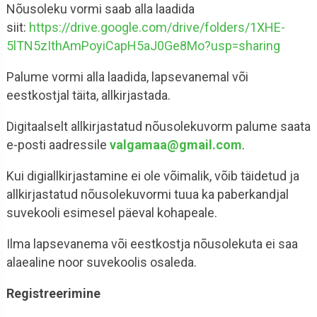
Nõusoleku vormi saab alla laadida
siit:
https://drive.google.com/drive/folders/1XHE-
5lTN5zIthAmPoyiCapH5aJ0Ge8Mo?usp=sharing
Palume vormi alla laadida, lapsevanemal või
eestkostjal täita, allkirjastada.
Digitaalselt allkirjastatud nõusolekuvorm palume saata
e-posti aadressile
valgamaa@gmail.com
.
Kui digiallkirjastamine ei ole võimalik, võib täidetud ja
allkirjastatud nõusolekuvormi tuua ka paberkandjal
suvekooli esimesel päeval kohapeale.
Ilma lapsevanema või eestkostja nõusolekuta ei saa
alaealine noor suvekoolis osaleda.
Registreerimine