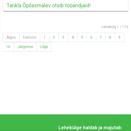
Tankla Õpilasmalev otsib tööandjaid!
Lehekülg 1 / 173
Algus
Eelmine
1
2
3
4
5
6
7
8
9
10
Järgmine
Lõpp
Lehekülge haldab ja majutab: