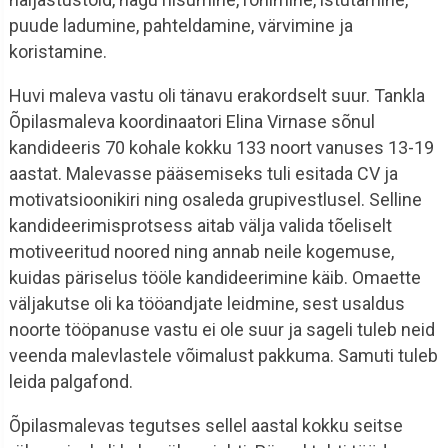
puude ladumine, pahteldamine, värvimine ja
koristamine.
Huvi maleva vastu oli tänavu erakordselt suur. Tankla
Õpilasmaleva koordinaatori Elina Virnase sõnul
kandideeris 70 kohale kokku 133 noort vanuses 13-19
aastat. Malevasse pääsemiseks tuli esitada CV ja
motivatsioonikiri ning osaleda grupivestlusel. Selline
kandideerimisprotsess aitab välja valida tõeliselt
motiveeritud noored ning annab neile kogemuse,
kuidas päriselus tööle kandideerimine käib. Omaette
väljakutse oli ka tööandjate leidmine, sest usaldus
noorte tööpanuse vastu ei ole suur ja sageli tuleb neid
veenda malevlastele võimalust pakkuma. Samuti tuleb
leida palgafond.
Õpilasmalevas tegutses sellel aastal kokku seitse