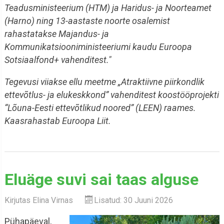
Teadusministeerium (HTM) ja Haridus- ja Noorteamet
(Harno) ning 13-aastaste noorte osalemist
rahastatakse Majandus- ja
Kommunikatsiooniministeeriumi kaudu Euroopa
Sotsiaalfond+ vahenditest."
Tegevusi viiakse ellu meetme „Atraktiivne piirkondlik
ettevõtlus- ja elukeskkond” vahenditest koostööprojekti
“Lõuna-Eesti ettevõtlikud noored” (LEEN) raames.
Kaasrahastab Euroopa Liit.
Eluäge suvi sai taas alguse
Kirjutas
Elina Virnas
Lisatud: 30 Juuni 2026
Pühapäeval,