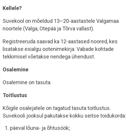
Kellele?
Suvekool on mõeldud 13–20-aastastele Valgamaa
noortele (Valga, Otepää ja Tõrva vallast).
Registreeruda saavad ka 12-aastased noored, kes
lisatakse esialgu ootenimekirja. Vabade kohtade
tekkimisel võetakse nendega ühendust.
Osalemine
Osalemine on tasuta.
Toitlustus
Kõigile osalejatele on tagatud tasuta toitlustus.
Suvekooli jooksul pakutakse kokku seitse toidukorda:
päeval lõuna- ja õhtusöök;