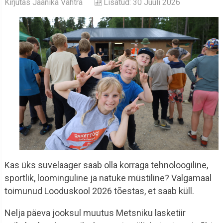
Kirjutas
Jaanika Vahtra
Lisatud: 30 Juuli 2026
Kas üks suvelaager saab olla korraga tehnoloogiline,
sportlik, loominguline ja natuke müstiline? Valgamaal
toimunud Looduskool 2026 tõestas, et saab küll.
Nelja päeva jooksul muutus Metsniku lasketiir