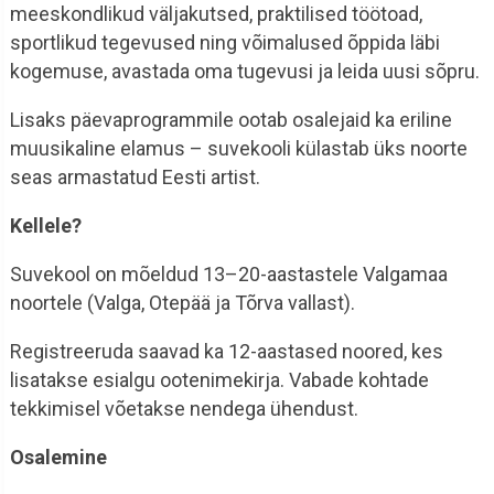
meeskondlikud väljakutsed, praktilised töötoad,
sportlikud tegevused ning võimalused õppida läbi
kogemuse, avastada oma tugevusi ja leida uusi sõpru.
Lisaks päevaprogrammile ootab osalejaid ka eriline
muusikaline elamus – suvekooli külastab üks noorte
seas armastatud Eesti artist.
Kellele?
Suvekool on mõeldud 13–20-aastastele Valgamaa
noortele (Valga, Otepää ja Tõrva vallast).
Registreeruda saavad ka 12-aastased noored, kes
lisatakse esialgu ootenimekirja. Vabade kohtade
tekkimisel võetakse nendega ühendust.
Osalemine