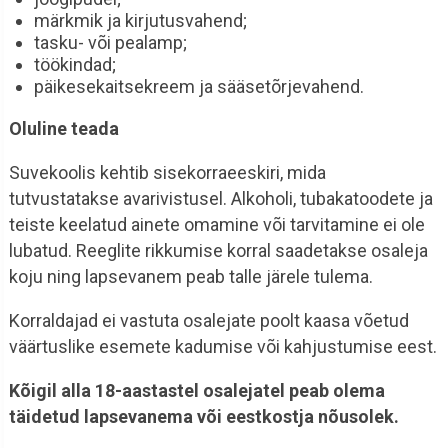
märkmik ja kirjutusvahend;
tasku- või pealamp;
töökindad;
päikesekaitsekreem ja sääsetõrjevahend.
Oluline teada
Suvekoolis kehtib sisekorraeeskiri, mida
tutvustatakse avarivistusel. Alkoholi, tubakatoodete ja
teiste keelatud ainete omamine või tarvitamine ei ole
lubatud. Reeglite rikkumise korral saadetakse osaleja
koju ning lapsevanem peab talle järele tulema.
Korraldajad ei vastuta osalejate poolt kaasa võetud
väärtuslike esemete kadumise või kahjustumise eest.
Kõigil alla 18-aastastel osalejatel peab olema
täidetud lapsevanema või eestkostja nõusolek.