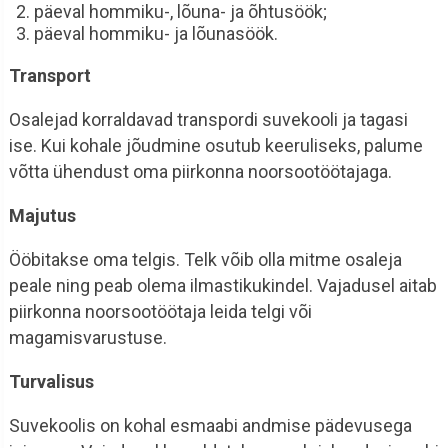
päeval hommiku-, lõuna- ja õhtusöök;
päeval hommiku- ja lõunasöök.
Transport
Osalejad korraldavad transpordi suvekooli ja tagasi
ise. Kui kohale jõudmine osutub keeruliseks, palume
võtta ühendust oma piirkonna noorsootöötajaga.
Majutus
Ööbitakse oma telgis. Telk võib olla mitme osaleja
peale ning peab olema ilmastikukindel. Vajadusel aitab
piirkonna noorsootöötaja leida telgi või
magamisvarustuse.
Turvalisus
Suvekoolis on kohal esmaabi andmise pädevusega