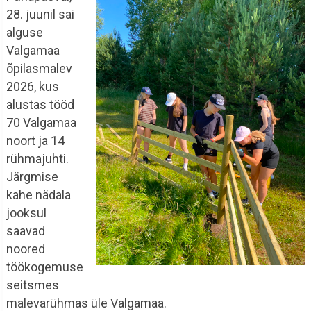
28. juunil sai
alguse
Valgamaa
õpilasmalev
2026, kus
alustas tööd
70 Valgamaa
noort ja 14
rühmajuhti.
Järgmise
kahe nädala
jooksul
saavad
noored
töökogemuse
seitsmes
malevarühmas üle Valgamaa.