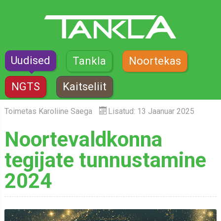
Uudised
Tankla
Noortekas
NGTS
Kaitseliit
Toimetas
Karoliine Saega
Lisatud: 13 Jaanuar 2025
Noortevaldkonna
tegijate tunnustamine
2024