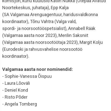
komisjon, kuhu kuulusid Kätlin Nukka (Otepää Avatud
Noortekeskus, juhataja), Epp Kalja
(SA Valgamaa Arenguagentuur, haridusvaldkonna
koordinaator), Tõnu Vahtra (Valga vald,
spordi- ja noorsootööspetsialist), Annabell Rääk
(Valgamaa aasta noor 2023), Merilin Saksniit
(Valgamaa aasta noorsootöötaja 2023), Margit Kolju
(Eurodeski ja rahvusvahelise noorsootöö
koordinaator).
Valgamaa aasta noor nominendid:
- Sophie-Vanessa Õispuu
- Laura Lõoväli
- Deniel Kond
- Risto Põder
- Angela Tomberg