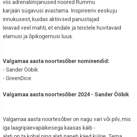
viis adrenaliinijanused noored Rummu
karjääri sügavusi avastama. Inspireeriv eeskuju
innukusest, kuidas aktiivsed panustajad
leiavad veel mahti, et endale ja teistele huvitavaid
elamusi ja õpikogemusi luua.
Valgamaa aasta noortesõber nominendid:
- Sander Ööbik
- GreenDice
Valgamaa aasta noortesõber 2024 - Sander Ööbik
Valgamaa aasta noortesõber on nagu vari või pilv, mis
iga laagripäevapäikesega kaasas käib -
alati on ta kohal ning alati paneb käed külge. Tema