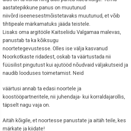
aastatepikkune panus on muutunud
niivõrd iseenesestmõistetavaks muutunud, et võib
tihtipeale märkamatuks jääda teistele.
Lisaks oma argitööle Kaitseliidu Valgamaa malevas,
panustab ta ka kõiksugu
noortetegevustesse. Olles ise välja kasvanud
Noorkotkaste ridadest, oskab ta väärtustada nii
füüsilist pingutust kui ajutööd nõudvaid väljakutseid ja
naudib looduses toimetamist. Neid
väärtusi annab ta edasi noortele ja
koostööpartneritele, nii juhendaja- kui korraldajarollis,
täpselt nagu vaja on.
Aitäh kõigile, et noortesse panustate ja aitäh teile, kes
märkate ja kiidate!