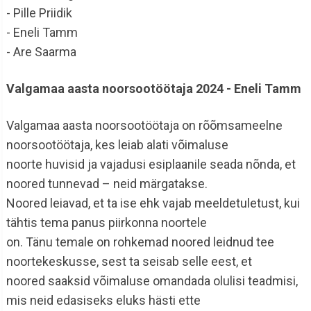
- Pille Priidik
- Eneli Tamm
- Are Saarma
Valgamaa aasta noorsootöötaja 2024 - Eneli Tamm
Valgamaa aasta noorsootöötaja on rõõmsameelne
noorsootöötaja, kes leiab alati võimaluse
noorte huvisid ja vajadusi esiplaanile seada nõnda, et
noored tunnevad – neid märgatakse.
Noored leiavad, et ta ise ehk vajab meeldetuletust, kui
tähtis tema panus piirkonna noortele
on. Tänu temale on rohkemad noored leidnud tee
noortekeskusse, sest ta seisab selle eest, et
noored saaksid võimaluse omandada olulisi teadmisi,
mis neid edasiseks eluks hästi ette