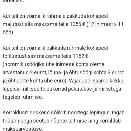
5464.8 €.
Kui teil on võimalik rühmale pakkuda kohapeal
majutust siis maksame teile 1056 € (12 inimest x 11
ööd).
Kui teil on võimalik pakkuda rühmale kohapeal
toitlustust siis maksame teile 1152 €
(hommikusöögiks ühe inimese kohta oleme
arvestanud 2 eurot, lõuna- ja õhtusöögi kohta 3 eurot
ja õhtuoote kohta ühe euro). Vajadusel saame kokku
leppida, millised toidukorrad pakutakse ja millistega
tegeleb rühm ise.
Korraldusmeeskond sõlmib noortega lepingud, tagab
töötamisega seotus nõuete täitmise ning korraldab
maksuarvestuse.