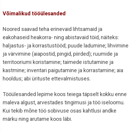
Võimalikud tööülesanded
Noored saavad teha erinevaid lihtsamaid ja
eakohaseid heakorra- ning abistavaid töid, näiteks:
haljastus- ja korrastustööd; puude ladumine; lihvimine
ja värvimine (aiapostid, pingid, piirded); ruumide ja
territooriumi koristamine; taimede istutamine ja
kastmine; inventari paigutamine ja korrastamine; aia
hooldus; abi ürituste ettevalmistuses.
Tööülesanded lepime koos teiega täpselt kokku enne
maleva algust, arvestades tingimusi ja töö iseloomu.
Kui tekib mõne töö sobivuse osas kahtlusi andke
märku ning arutame koos läbi.