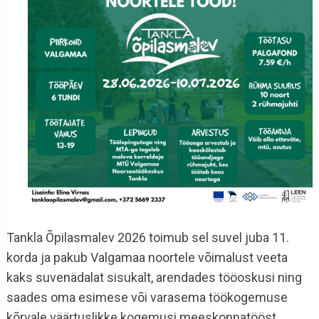
Tankla Õpilasmalev 2026 toimub sel suvel juba 11.
korda ja pakub Valgamaa noortele võimalust veeta
kaks suvenädalat sisukalt, arendades tööoskusi ning
saades oma esimese või varasema töökogemuse
kõrvale väärtuslikke kogemusi meeskonnatööst,