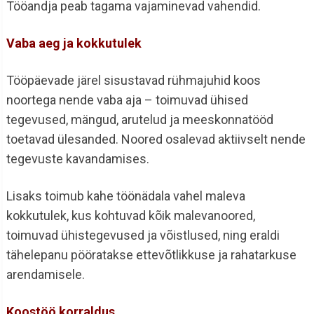
Tööandja peab tagama vajaminevad vahendid.
Vaba aeg ja kokkutulek
Tööpäevade järel sisustavad rühmajuhid koos
noortega nende vaba aja – toimuvad ühised
tegevused, mängud, arutelud ja meeskonnatööd
toetavad ülesanded. Noored osalevad aktiivselt nende
tegevuste kavandamises.
Lisaks toimub kahe töönädala vahel maleva
kokkutulek, kus kohtuvad kõik malevanoored,
toimuvad ühistegevused ja võistlused, ning eraldi
tähelepanu pööratakse ettevõtlikkuse ja rahatarkuse
arendamisele.
Koostöö korraldus