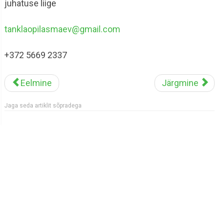
juhatuse liige
tanklaopilasmaev@gmail.com
+372 5669 2337
Eelmine
Järgmine
Jaga seda artiklit sõpradega