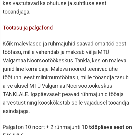
kes vastutavad ka ohutuse ja suhtluse eest
tööandjaga.
Töötasu ja palgafond
Kõik malevlased ja rühmajuhid saavad oma töö eest
töötasu, mille vahendab ja maksab välja MTÜ
Valgamaa Noorsootöökeskus Tankla, kes on maleva
juriidiline korraldaja. Maleva noored teenivad ühe
töötunni eest miinimumtöötasu, mille tööandja tasub
arve alusel MTÜ Valgamaa Noorsootöökeskus
TANKLALE. Igapäevaselt peavad rühmajuhid tööaja
arvestust ning kooskõlastab selle vajadusel tööandja
esindajaga.
Palgafon 10 noort + 2 rühmajuhti
10 tööpäeva eest on