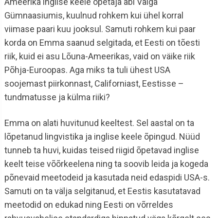
Ameerika inglise keele õpetaja abi Valga
Gümnaasiumis, kuulnud rohkem kui ühel korral
viimase paari kuu jooksul. Samuti rohkem kui paar
korda on Emma saanud selgitada, et Eesti on tõesti
riik, kuid ei asu Lõuna-Ameerikas, vaid on väike riik
Põhja-Euroopas. Aga miks ta tuli ühest USA
soojemast piirkonnast, Californiast, Eestisse –
tundmatusse ja külma riiki?
Emma on alati huvitunud keeltest. Sel aastal on ta
lõpetanud lingvistika ja inglise keele õpingud. Nüüd
tunneb ta huvi, kuidas teised riigid õpetavad inglise
keelt teise võõrkeelena ning ta soovib leida ja kogeda
põnevaid meetodeid ja kasutada neid edaspidi USA-s.
Samuti on ta välja selgitanud, et Eestis kasutatavad
meetodid on edukad ning Eesti on võrreldes