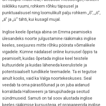
isiklikku ruumi, rohkem rõhku täpsusel ja
punktuaalsusel ning loomulikult palju rohkem „õ“, „ö“,
„ä“ ja „ü“ tähti, kui kusagil mujal.
Inglise keele õpetaja abina on Emma peamiseks
ülesandeks noorte julgustamine rääkimaks inglise
keeles, seejuures mitte rõhku pöörata võimalikele
vigadele. Kümne nädalasel online kursusel õppis ta
peamiselt, kuidas õpetada inglise keel teistele
kultuuridele ja kuidas läheneda keerulistele ja
potentsiaalselt tundlikele teemadele. Ta ei tegutse
ainult koolis, vaid ka Valga noortekeskuses. Seal
veedab ta oma pärastlõunad ja on juba aidanud
korraldada Halloweeni ja tänupühadega seotud
sündmuseid. Samuti on tal soov alustada inglise
keeles rääkimise kursustega, et propageerida inglise