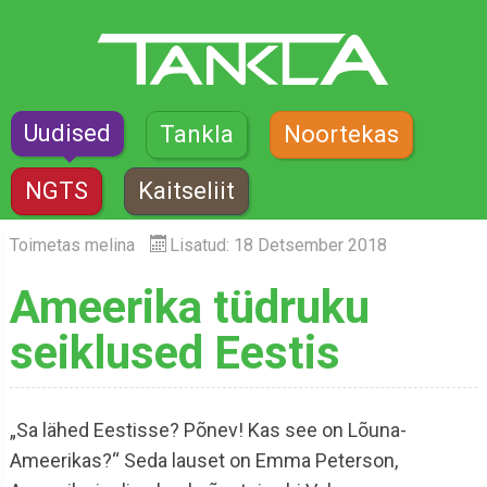
Uudised
Tankla
Noortekas
NGTS
Kaitseliit
Toimetas
melina
Lisatud: 18 Detsember 2018
Ameerika tüdruku
seiklused Eestis
„Sa lähed Eestisse? Põnev! Kas see on Lõuna-
Ameerikas?“ Seda lauset on Emma Peterson,