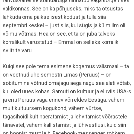
rahvusvahelise standardiga hinnatud väga kõrgelt ses
valdkonnas. See on ka põhjuseks, miks ta otsustas
lahkuda oma päikselisest kodust ja tulla siia
septembri keskel – just siis, kui sügis ja külm ilm oli
võimu võtmas. Hea on see, et ta on juba talveks
korralikult varustatud – Emmal on selleks korralik
sviitrite varu.
Kuigi see pole tema esimene kogemus välismaal – ta
on veetnud ühe semestri Limas (Peruus) – on
sobitumine võtnud omajagu aega nagu see alati võtab,
kui oled uues kohas. Samuti on kultuur ja eluviis USA-s
ja eriti Peruus väga erinev võrreldes Eestiga: vähem
multikultuursem kogukond, vähem vürtse,
tagasihoidlikult naeratamist ja lehvitamist võõrastele
tänavatel, vähem kallistamist ja lühivestlusi, kuid siin
on hoopis: must leib, Facebook-messenger, rohkem