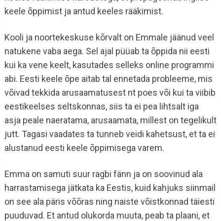
keele õppimist ja antud keeles rääkimist.
Kooli ja noortekeskuse kõrvalt on Emmale jäänud veel
natukene vaba aega. Sel ajal püüab ta õppida nii eesti
kui ka vene keelt, kasutades selleks online programmi
abi. Eesti keele õpe aitab tal ennetada probleeme, mis
võivad tekkida arusaamatusest nt poes või kui ta viibib
eestikeelses seltskonnas, siis ta ei pea lihtsalt iga
asja peale naeratama, arusaamata, millest on tegelikult
jutt. Tagasi vaadates ta tunneb veidi kahetsust, et ta ei
alustanud eesti keele õppimisega varem.
Emma on samuti suur ragbi fänn ja on soovinud ala
harrastamisega jätkata ka Eestis, kuid kahjuks siinmail
on see ala päris võõras ning naiste võistkonnad täiesti
puuduvad. Et antud olukorda muuta, peab ta plaani, et