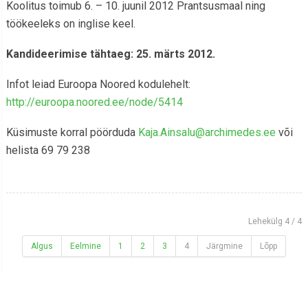
Koolitus toimub 6. – 10. juunil 2012 Prantsusmaal ning
töökeeleks on inglise keel.
Kandideerimise tähtaeg: 25. märts 2012.
Infot leiad Euroopa Noored kodulehelt:
http://euroopa.noored.ee/node/5414
Küsimuste korral pöörduda
Kaja.Ainsalu@archimedes.ee
või
helista 69 79 238
Lehekülg 4 / 4
Algus
Eelmine
1
2
3
4
Järgmine
Lõpp