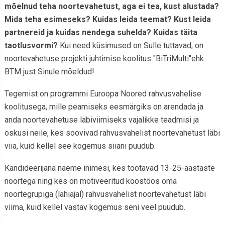
mõelnud teha noortevahetust, aga ei tea, kust alustada?
Mida teha esimeseks? Kuidas leida teemat? Kust leida
partnereid ja kuidas nendega suhelda? Kuidas täita
taotlusvormi?
Kui need küsimused on Sulle tuttavad, on
noortevahetuse projekti juhtimise koolitus "BiTriMulti"ehk
BTM just Sinule mõeldud!
Tegemist on programmi Euroopa Noored rahvusvahelise
koolitusega, mille peamiseks eesmärgiks on arendada ja
anda noortevahetuse läbiviimiseks vajalikke teadmisi ja
oskusi neile, kes soovivad rahvusvahelist noortevahetust läbi
viia, kuid kellel see kogemus siiani puudub.
Kandideerijana näeme inimesi, kes töötavad 13-25-aastaste
noortega ning kes on motiveeritud koostöös oma
noortegrupiga (lähiajal) rahvusvahelist noortevahetust läbi
viima, kuid kellel vastav kogemus seni veel puudub.