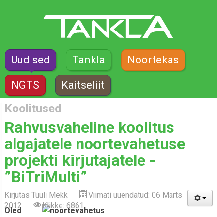
Uudised
Tankla
Noortekas
NGTS
Kaitseliit
Koolitused
Rahvusvaheline koolitus
algajatele noortevahetuse
projekti kirjutajatele -
”BiTriMulti”
Kirjutas
Tuuli Mekk
Viimati uuendatud: 06 Märts
2012
Klikke: 6861
Oled