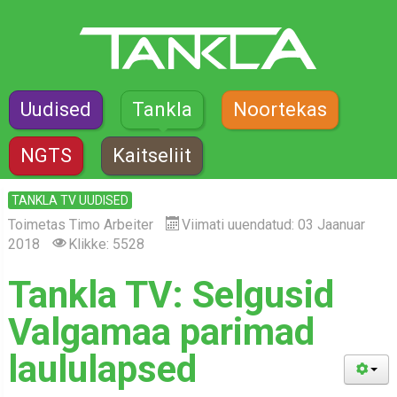
Uudised
Tankla
Noortekas
NGTS
Kaitseliit
TANKLA TV UUDISED
Toimetas
Timo Arbeiter
Viimati uuendatud: 03 Jaanuar
2018
Klikke: 5528
Tankla TV: Selgusid
Valgamaa parimad
laululapsed