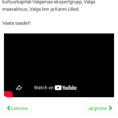
kultuurkapitali Valgamaa ekspertgrupp, Valga
maavalitsus, Valga linn ja Karini Lilled.
Vaata saadet!
Eelmine
Järgmine