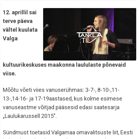
12. aprillil sai
terve päeva
vältel kuulata
Valga
kultuurikeskuses maakonna laululaste põnevaid
viise.
Mõõtu võeti viies vanuserühmas: 3-7-, 8-10-,11-
13-,14-16- ja 17-19aastased, kus kolme esimese
vanuseastme võitjad pääsesid edasi saatesarja
„Laulukarussell 2015".
Sündmust toetasid Valgamaa omavalitsuste liit, Eesti