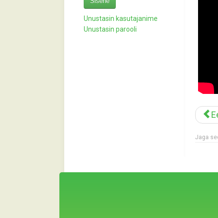
Sisene
Unustasin kasutajanime
Unustasin parooli
E
Jaga sed