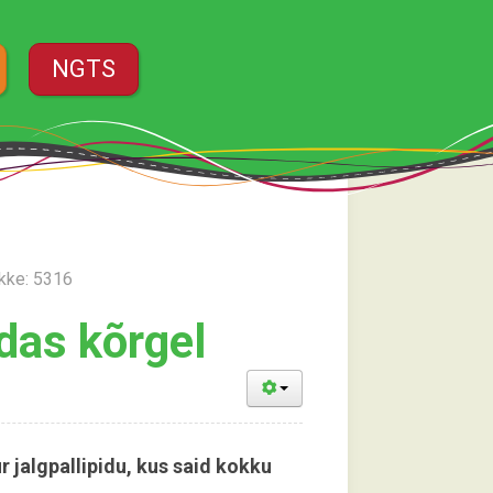
NGTS
kke: 5316
das kõrgel
r jalgpallipidu, kus said kokku