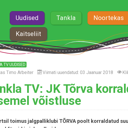
Uudised
Tankla
Noortekas
Kaitseliit
A TV UUDISED
tas
Timo Arbeiter
Viimati uuendatud: 03 Jaanuar 2018
Kli
nkla TV: JK Tõrva korral
semel võistluse
rtsil toimus jalgpalliklubi TÕRVA poolt korraldatud suu