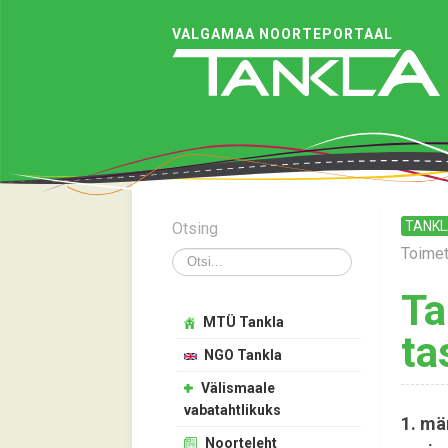
VALGAMAA NOORTEPORTAAL
TANKL
Otsing
Toime
Otsi
Ta
MTÜ Tankla
ta
NGO Tankla
Välismaale
vabatahtlikuks
1. mä
Noorteleht