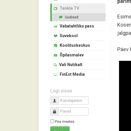
parim
Tankla TV
Esime
Uudised
Kosem
Vabatahtliku pass
jalgpal
Suvekool
Koolituskeskus
Päev 
Õpilasmalev
Vali Nutikalt
FinEst Media
Logi sisse
Kasutajanimi
Parool
Pea meeles