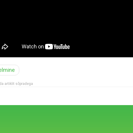
elmine
a artiklit sõpradega