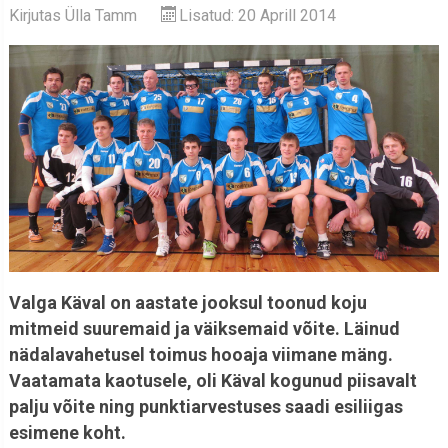
Kirjutas
Ülla Tamm
Lisatud: 20 Aprill 2014
Valga Käval on aastate jooksul toonud koju
mitmeid suuremaid ja väiksemaid võite. Läinud
nädalavahetusel toimus hooaja viimane mäng.
Vaatamata kaotusele, oli Käval kogunud piisavalt
palju võite ning punktiarvestuses saadi esiliigas
esimene koht.