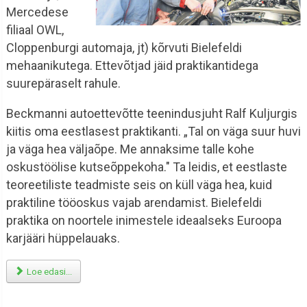
Mercedese
filiaal OWL,
Cloppenburgi automaja, jt) kõrvuti Bielefeldi
mehaanikutega. Ettevõtjad jäid praktikantidega
suurepäraselt rahule.
Beckmanni autoettevõtte teenindusjuht Ralf Kuljurgis
kiitis oma eestlasest praktikanti. „Tal on väga suur huvi
ja väga hea väljaõpe. Me annaksime talle kohe
oskustöölise kutseõppekoha." Ta leidis, et eestlaste
teoreetiliste teadmiste seis on küll väga hea, kuid
praktiline tööoskus vajab arendamist. Bielefeldi
praktika on noortele inimestele ideaalseks Euroopa
karjääri hüppelauaks.
Loe edasi...