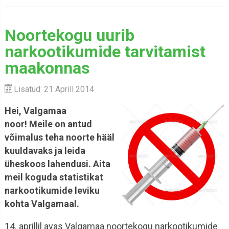
Noortekogu uurib
narkootikumide tarvitamist
maakonnas
Lisatud: 21 Aprill 2014
Hei, Valgamaa
noor! Meile on antud
võimalus teha noorte hääl
kuuldavaks ja leida
üheskoos lahendusi. Aita
meil koguda statistikat
narkootikumide leviku
kohta Valgamaal.
14. aprillil avas Valgamaa noortekogu narkootikumide