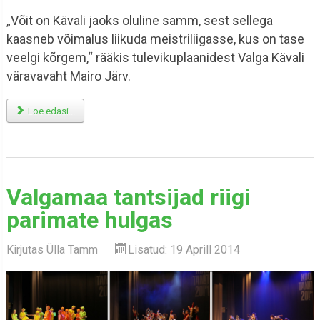
„Võit on Kävali jaoks oluline samm, sest sellega
kaasneb võimalus liikuda meistriliigasse, kus on tase
veelgi kõrgem,“ rääkis tulevikuplaanidest Valga Kävali
väravavaht Mairo Järv.
Loe edasi...
Valgamaa tantsijad riigi
parimate hulgas
Kirjutas
Ülla Tamm
Lisatud: 19 Aprill 2014