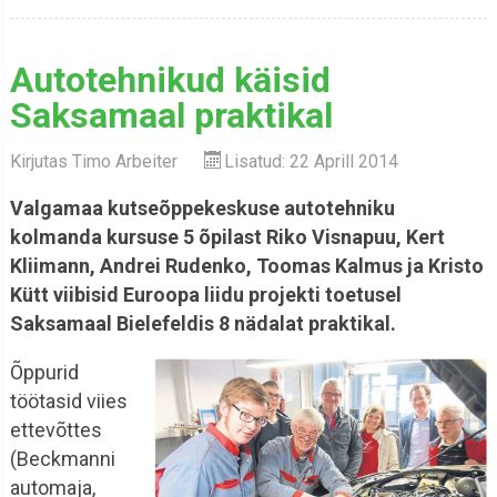
Autotehnikud käisid
Saksamaal praktikal
Kirjutas
Timo Arbeiter
Lisatud: 22 Aprill 2014
Valgamaa kutseõppekeskuse autotehniku
kolmanda kursuse 5 õpilast Riko Visnapuu, Kert
Kliimann, Andrei Rudenko, Toomas Kalmus ja Kristo
Kütt viibisid Euroopa liidu projekti toetusel
Saksamaal Bielefeldis 8 nädalat praktikal.
Õppurid
töötasid viies
ettevõttes
(Beckmanni
automaja,