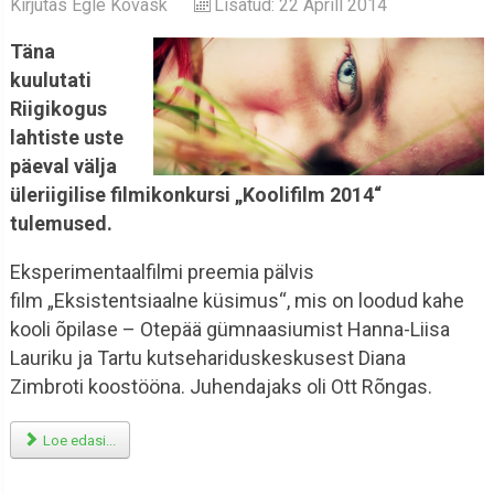
Kirjutas
Egle Kõvask
Lisatud: 22 Aprill 2014
Täna
kuulutati
Riigikogus
lahtiste uste
päeval välja
üleriigilise filmikonkursi „Koolifilm 2014“
tulemused.
Eksperimentaalfilmi preemia pälvis
film
„Eksistentsiaalne küsimus“, mis on loodud kahe
kooli õpilase – Otepää gümnaasiumist Hanna-Liisa
Lauriku ja Tartu kutsehariduskeskusest Diana
Zimbroti koostööna. Juhendajaks oli Ott Rõngas.
Loe edasi...