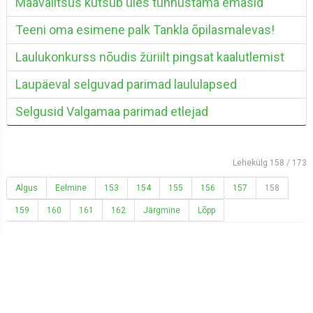
Maavalitsus kutsub üles tunnustama emasid
Teeni oma esimene palk Tankla õpilasmalevas!
Laulukonkurss nõudis žüriilt pingsat kaalutlemist
Laupäeval selguvad parimad laululapsed
Selgusid Valgamaa parimad etlejad
Lehekülg 158 / 173
Algus
Eelmine
153
154
155
156
157
158
159
160
161
162
Järgmine
Lõpp