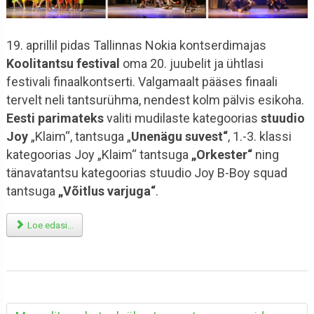
19. aprillil pidas Tallinnas Nokia kontserdimajas
Koolitantsu festival
oma 20. juubelit ja ühtlasi
festivali finaalkontserti. Valgamaalt pääses finaali
tervelt neli tantsurühma, nendest kolm pälvis esikoha.
Eesti parimateks
valiti mudilaste kategoorias
stuudio
Joy
„Klaim“, tantsuga „
Unenägu suvest“
, 1.-3. klassi
kategoorias Joy „Klaim“ tantsuga
„Orkester“
ning
tänavatantsu kategoorias stuudio Joy B-Boy squad
tantsuga
„Võitlus varjuga“
.
Loe edasi...