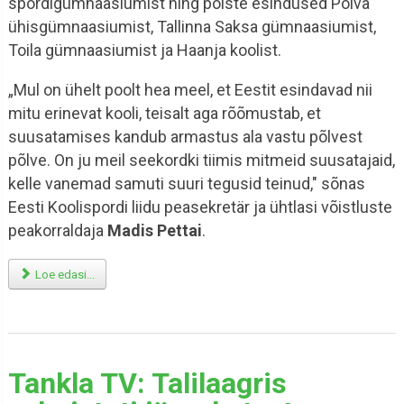
spordigümnaasiumist ning poiste esindused Põlva
ühisgümnaasiumist, Tallinna Saksa gümnaasiumist,
Toila gümnaasiumist ja Haanja koolist.
„Mul on ühelt poolt hea meel, et Eestit esindavad nii
mitu erinevat kooli, teisalt aga rõõmustab, et
suusatamises kandub armastus ala vastu põlvest
põlve. On ju meil seekordki tiimis mitmeid suusatajaid,
kelle vanemad samuti suuri tegusid teinud," sõnas
Eesti Koolispordi liidu peasekretär ja ühtlasi võistluste
peakorraldaja
Madis Pettai
.
Loe edasi...
Tankla TV: Talilaagris