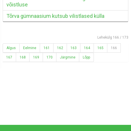
võistluse
Tõrva gümnaasium kutsub vilistlased külla
Lehekülg 166 / 173
Algus
Eelmine
161
162
163
164
165
166
167
168
169
170
Järgmine
Lõpp