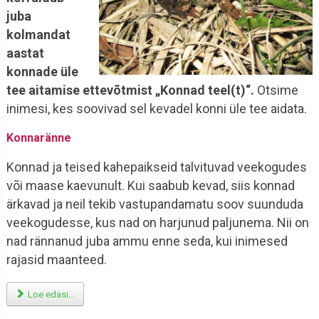
juba
kolmandat
aastat
konnade üle
tee aitamise ettevõtmist „Konnad teel(t)“.
Otsime
inimesi, kes soovivad sel kevadel konni üle tee aidata.
Konnaränne
Konnad ja teised kahepaikseid talvituvad veekogudes
või maase kaevunult. Kui saabub kevad, siis konnad
ärkavad ja neil tekib vastupandamatu soov suunduda
veekogudesse, kus nad on harjunud paljunema. Nii on
nad rännanud juba ammu enne seda, kui inimesed
rajasid maanteed.
Loe edasi...