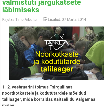
valmistuti järgukatsete
läbimiseks
Kirjutas
Timo Arbeiter
Lisatud: 07 Märts 2014
1.-2. veebruarini toimus Tsirguliinas
noortkotkastele ja kodutütardele mõeldud
talilaager, mida korraldas Kaitseliidu Valgamaa
malev.