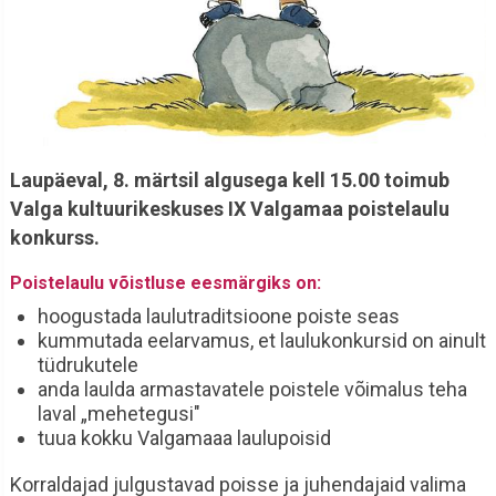
Laupäeval, 8. märtsil algusega kell 15.00 toimub
Valga kultuurikeskuses IX Valgamaa poistelaulu
konkurss.
Poistelaulu võistluse eesmärgiks on:
hoogustada laulutraditsioone poiste seas
kummutada eelarvamus, et laulukonkursid on ainult
tüdrukutele
anda laulda armastavatele poistele võimalus teha
laval „mehetegusi"
tuua kokku Valgamaaa laulupoisid
Korraldajad julgustavad poisse ja juhendajaid valima