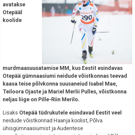
avatakse
Otepääl
koolide
murdmaasuusatamise MM, kus Eestit esindavas
Otepää gümnaasiumi neidude võistkonnas teevad
kaasa teise põlvkonna suusaneiud Isabel Mae,
Teiloora Ojaste ja Mariel Merlii Pulles, võistkonna
neljas liige on Pille-Riin Merilo.
Lisaks
Otepää tüdrukutele esindavad Eestit veel
neidude võistkonnad Haanja koolist, Põlva
ühisgümnaasiumist ja Audentese