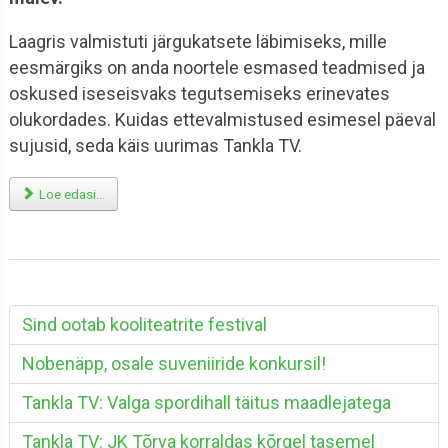
Laagris valmistuti järgukatsete läbimiseks, mille
eesmärgiks on anda noortele esmased teadmised ja
oskused iseseisvaks tegutsemiseks erinevates
olukordades. Kuidas ettevalmistused esimesel päeval
sujusid, seda käis uurimas Tankla TV.
Loe edasi...
Sind ootab kooliteatrite festival
Nobenäpp, osale suveniiride konkursil!
Tankla TV: Valga spordihall täitus maadlejatega
Tankla TV: JK Tõrva korraldas kõrgel tasemel