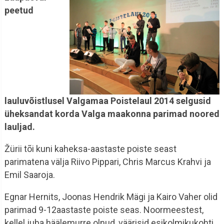
peetud
lauluvõistlusel
Valgamaa Poistelaul 2014 selgusid
üheksandat korda
Valga maakonna parimad noored
lauljad.
Žürii tõi kuni kaheksa-aastaste poiste seast
parimatena välja Riivo Pippari, Chris Marcus Krahvi ja
Emil Saaroja.
Egnar Hernits, Joonas Hendrik Mägi ja Kairo Vaher olid
parimad 9-12aastaste poiste seas. Noormeestest,
kellel juba häälemurre olnud, väärisid esikolmikukohti