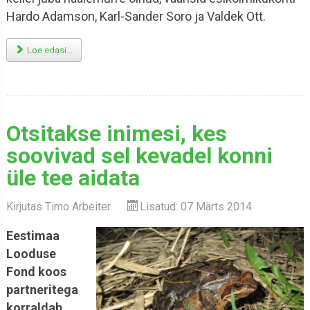
Hardo Adamson, Karl-Sander Soro ja Valdek Ott.
Loe edasi...
Otsitakse inimesi, kes
soovivad sel kevadel konni
üle tee aidata
Kirjutas
Timo Arbeiter
Lisatud: 07 Märts 2014
Eestimaa
Looduse
Fond koos
partneritega
korraldab