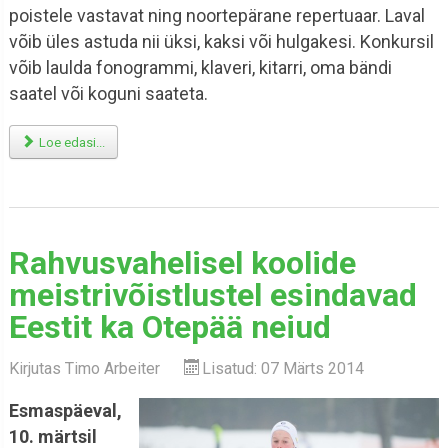
poistele vastavat ning noortepärane repertuaar. Laval
võib üles astuda nii üksi, kaksi või hulgakesi. Konkursil
võib laulda fonogrammi, klaveri, kitarri, oma bändi
saatel või koguni saateta.
Loe edasi...
Rahvusvahelisel koolide
meistrivõistlustel esindavad
Eestit ka Otepää neiud
Kirjutas
Timo Arbeiter
Lisatud: 07 Märts 2014
Esmaspäeval,
10. märtsil